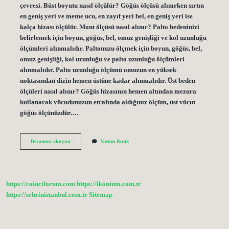
çevresi. Büst boyutu nasıl ölçülür? Göğüs ölçüsü alınırken sırtın
en geniş yeri ve meme ucu, en zayıf yeri bel, en geniş yeri ise
kalça hizası ölçülür. Mont ölçüsü nasıl alınır? Palto bedeninizi
belirlemek için boyun, göğüs, bel, omuz genişliği ve kol uzunluğu
ölçümleri alınmalıdır. Paltonuzu ölçmek için boyun, göğüs, bel,
omuz genişliği, kol uzunluğu ve palto uzunluğu ölçümleri
alınmalıdır. Palto uzunluğu ölçümü omuzun en yüksek
noktasından dizin hemen üstüne kadar alınmalıdır. Üst beden
ölçüleri nasıl alınır? Göğüs hizasının hemen altından mezura
kullanarak vücudunuzun etrafında aldığınız ölçüm, üst vücut
göğüs ölçünüzdür.…
Bust
Devamını okuyun
Yorum Bırak
Ölçüsü
Nasıl
Alınır
https://coinciforum.com
https://ikonium.com.tr
https://sehrinistanbul.com.tr
Sitemap