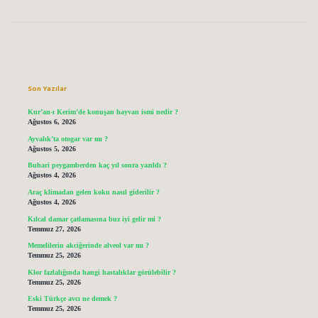
Sidebar
Son Yazılar
Kur’an-ı Kerim’de konuşan hayvan ismi nedir ?
Ağustos 6, 2026
Ayvalık’ta otogar var mı ?
Ağustos 5, 2026
Buhari peygamberden kaç yıl sonra yazıldı ?
Ağustos 4, 2026
Araç klimadan gelen koku nasıl giderilir ?
Ağustos 4, 2026
Kılcal damar çatlamasına buz iyi gelir mi ?
Temmuz 27, 2026
Memelilerin akciğerinde alveol var mı ?
Temmuz 25, 2026
Klor fazlalığında hangi hastalıklar görülebilir ?
Temmuz 25, 2026
Eski Türkçe avcı ne demek ?
Temmuz 25, 2026