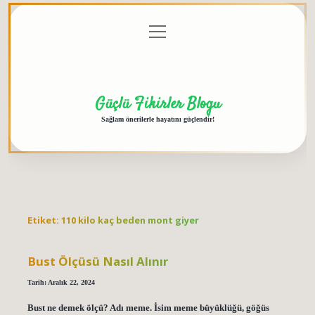
menüyü
Anasayfa
Gizlilik
Yasal
Hakkımızda
aç
Politikası
Uyarı
Güçlü Fikirler Blogu
Sağlam önerilerle hayatını güçlendir!
Etiket:
110 kilo kaç beden mont giyer
Bust Ölçüsü Nasıl Alınır
Tarih: Aralık 22, 2024
Bust ne demek ölçü? Adı meme. İsim meme büyüklüğü, göğüs