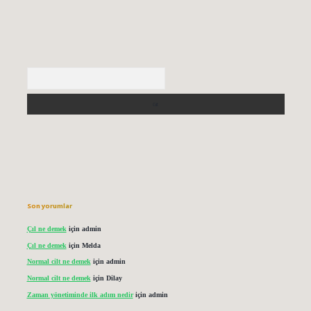
Arama
Son yorumlar
Çıl ne demek
için
admin
Çıl ne demek
için
Melda
Normal cilt ne demek
için
admin
Normal cilt ne demek
için
Dilay
Zaman yönetiminde ilk adım nedir
için
admin