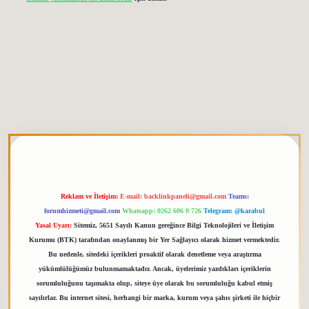
etgiris.org
Reklam ve İletişim:
E-mail:
backlinkpaneli@gmail.com
Teams:
forumhizmeti@gmail.com
Whatsapp: 0262 606 0 726
Telegram: @karabul
Yasal Uyarı:
Sitemiz, 5651 Sayılı Kanun gereğince Bilgi Teknolojileri ve İletişim
Kurumu (BTK) tarafından onaylanmış bir Yer Sağlayıcı olarak hizmet vermektedir.
Bu nedenle, sitedeki içerikleri proaktif olarak denetleme veya araştırma
yükümlülüğümüz bulunmamaktadır. Ancak, üyelerimiz yazdıkları içeriklerin
sorumluluğunu taşımakta olup, siteye üye olarak bu sorumluluğu kabul etmiş
sayılırlar. Bu internet sitesi, herhangi bir marka, kurum veya şahıs şirketi ile hiçbir