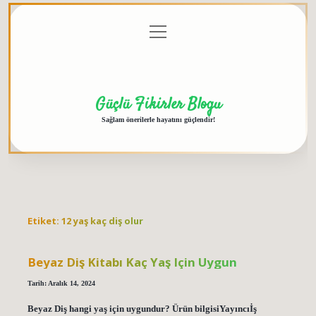
menüyü
Anasayfa
Gizlilik
Yasal
Hakkımızda
aç
Politikası
Uyarı
Güçlü Fikirler Blogu
Sağlam önerilerle hayatını güçlendir!
Etiket:
12 yaş kaç diş olur
Beyaz Diş Kitabı Kaç Yaş Için Uygun
Tarih: Aralık 14, 2024
Beyaz Diş hangi yaş için uygundur? Ürün bilgisiYayıncı‎İş