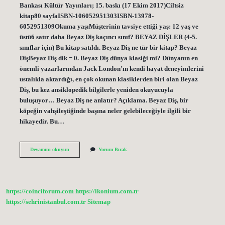
Bankası Kültür Yayınları; 15. baskı (17 Ekim 2017)Ciltsiz
kitap80 sayfaISBN-10‎6052951303ISBN-13‎978-
6052951309Okuma yaşıMüşterinin tavsiye ettiği yaş: 12 yaş ve
üstü6 satır daha Beyaz Diş kaçıncı sınıf? BEYAZ DİŞLER (4-5.
sınıflar için) Bu kitap satıldı. Beyaz Diş ne tür bir kitap? Beyaz
DişBeyaz Diş dik = 0. Beyaz Diş dünya klasiği mi? Dünyanın en
önemli yazarlarından Jack London’ın kendi hayat deneyimlerini
ustalıkla aktardığı, en çok okunan klasiklerden biri olan Beyaz
Diş, bu kez ansiklopedik bilgilerle yeniden okuyucuyla
buluşuyor… Beyaz Diş ne anlatır? Açıklama. Beyaz Diş, bir
köpeğin vahşileştiğinde başına neler gelebileceğiyle ilgili bir
hikayedir. Bu…
Beyaz
Devamını okuyun
Yorum Bırak
Diş
Kitabı
Kaç
Yaş
Için
https://coinciforum.com
https://ikonium.com.tr
Uygun
https://sehrinistanbul.com.tr
Sitemap