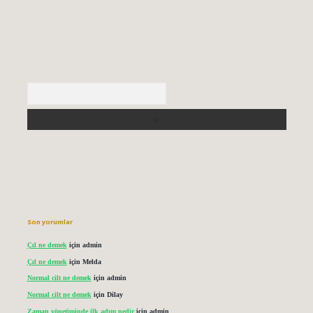
Arama
Son yorumlar
Çıl ne demek
için
admin
Çıl ne demek
için
Melda
Normal cilt ne demek
için
admin
Normal cilt ne demek
için
Dilay
Zaman yönetiminde ilk adım nedir
için
admin