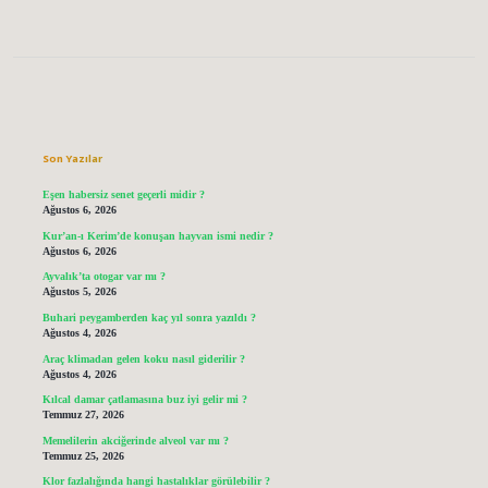
Sidebar
Son Yazılar
Eşen habersiz senet geçerli midir ?
Ağustos 6, 2026
Kur’an-ı Kerim’de konuşan hayvan ismi nedir ?
Ağustos 6, 2026
Ayvalık’ta otogar var mı ?
Ağustos 5, 2026
Buhari peygamberden kaç yıl sonra yazıldı ?
Ağustos 4, 2026
Araç klimadan gelen koku nasıl giderilir ?
Ağustos 4, 2026
Kılcal damar çatlamasına buz iyi gelir mi ?
Temmuz 27, 2026
Memelilerin akciğerinde alveol var mı ?
Temmuz 25, 2026
Klor fazlalığında hangi hastalıklar görülebilir ?