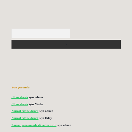
Arama
Son yorumlar
Çıl ne demek
için
admin
Çıl ne demek
için
Melda
Normal cilt ne demek
için
admin
Normal cilt ne demek
için
Dilay
Zaman yönetiminde ilk adım nedir
için
admin