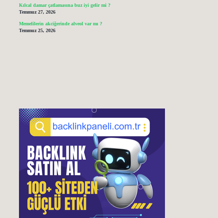
Kılcal damar çatlamasına buz iyi gelir mi ?
Temmuz 27, 2026
Memelilerin akciğerinde alveol var mı ?
Temmuz 25, 2026