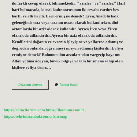
iki farklı cevap olarak bilinmektedir: “azizler” ve “azizler.” Harf
harf bulmacada, kutsal kadın sorusunun iki cevabı vardır: beş
harfli ve altı harfli. Eren ermiş ne demek? Eren, Anadolu halk
geleneğinde usta veya ustanın ustası olarak kullanılırken, dini
ortamlarda bir aziz olarak kullanılır. Ayrıca İren veya Yiren
olarak da adlandırılır. Ayrıca bir aziz olarak da adlandırılır.
Kendilerini doğanın ve evrenin işleyişine ve yollarına adamış ve
doğrudan onlardan öğrenmeyi misyon edinmiş kişilerdir. Evliya
ermiş ne demek? Ruhunun tüm arzularından vazgeçip hayatını
Allah yoluna adayan, büyük bilgiye ve tam bir imana sahip olan
kişilere evliya denir.…
Bulmacada
Devamını okuyun
Yorum Bırak
Ermiş
Ne
Demek
https://coinciforum.com
https://ikonium.com.tr
https://sehrinistanbul.com.tr
Sitemap