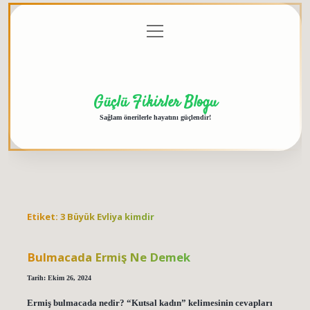
menüyü
Anasayfa
Gizlilik
Yasal
Hakkımızda
aç
Politikası
Uyarı
Güçlü Fikirler Blogu
Sağlam önerilerle hayatını güçlendir!
Etiket:
3 Büyük Evliya kimdir
Bulmacada Ermiş Ne Demek
Tarih: Ekim 26, 2024
Ermiş bulmacada nedir? “Kutsal kadın” kelimesinin cevapları