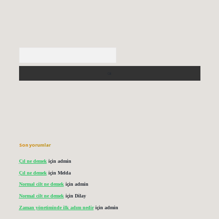
Arama
Son yorumlar
Çıl ne demek
için
admin
Çıl ne demek
için
Melda
Normal cilt ne demek
için
admin
Normal cilt ne demek
için
Dilay
Zaman yönetiminde ilk adım nedir
için
admin