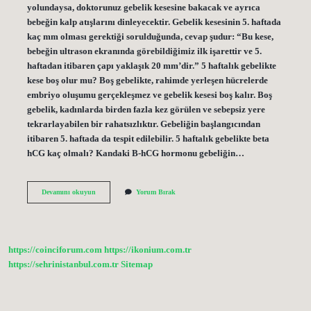
yolundaysa, doktorunuz gebelik kesesine bakacak ve ayrıca
bebeğin kalp atışlarını dinleyecektir. Gebelik kesesinin 5. haftada
kaç mm olması gerektiği sorulduğunda, cevap şudur: “Bu kese,
bebeğin ultrason ekranında görebildiğimiz ilk işarettir ve 5.
haftadan itibaren çapı yaklaşık 20 mm’dir.” 5 haftalık gebelikte
kese boş olur mu? Boş gebelikte, rahimde yerleşen hücrelerde
embriyo oluşumu gerçekleşmez ve gebelik kesesi boş kalır. Boş
gebelik, kadınlarda birden fazla kez görülen ve sebepsiz yere
tekrarlayabilen bir rahatsızlıktır. Gebeliğin başlangıcından
itibaren 5. haftada da tespit edilebilir. 5 haftalık gebelikte beta
hCG kaç olmalı? Kandaki B-hCG hormonu gebeliğin…
5
Devamını okuyun
Yorum Bırak
Haftalik
Kese
Ne
Kadar
Olmali
https://coinciforum.com
https://ikonium.com.tr
https://sehrinistanbul.com.tr
Sitemap