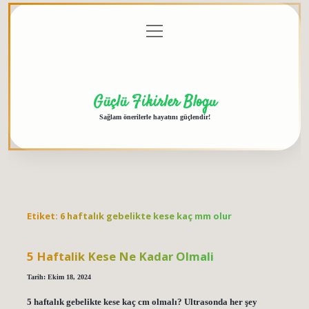
menüyü
Anasayfa
Gizlilik
Yasal
Hakkımızda
aç
Politikası
Uyarı
Güçlü Fikirler Blogu
Sağlam önerilerle hayatını güçlendir!
Etiket:
6 haftalık gebelikte kese kaç mm olur
5 Haftalik Kese Ne Kadar Olmali
Tarih: Ekim 18, 2024
5 haftalık gebelikte kese kaç cm olmalı? Ultrasonda her şey