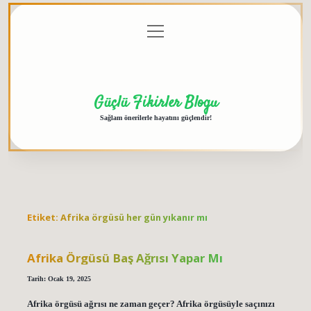
menüyü
Anasayfa
Gizlilik
Yasal
Hakkımızda
aç
Politikası
Uyarı
Güçlü Fikirler Blogu
Sağlam önerilerle hayatını güçlendir!
Etiket:
Afrika örgüsü her gün yıkanır mı
Afrika Örgüsü Baş Ağrısı Yapar Mı
Tarih: Ocak 19, 2025
Afrika örgüsü ağrısı ne zaman geçer? Afrika örgüsüyle saçınızı