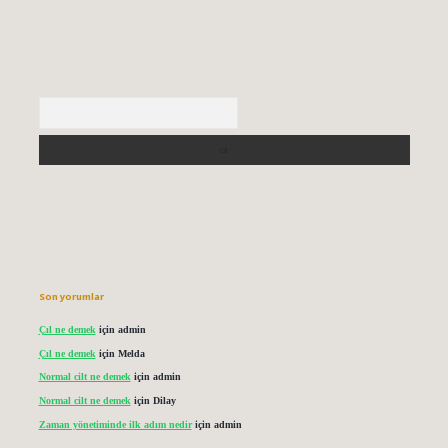
Arama
Son yorumlar
Çıl ne demek
için
admin
Çıl ne demek
için
Melda
Normal cilt ne demek
için
admin
Normal cilt ne demek
için
Dilay
Zaman yönetiminde ilk adım nedir
için
admin