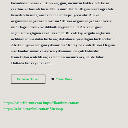
boyadıktan sonraki ilk birkaç gün, saçınızın köklerinde biraz
çekilme ve kaşıntı hissedebilirsiniz. Hatta ilk gün biraz ağrı bile
hissedebilirsiniz, ancak bunların hepsi geçicidir. Afrika
orgusunun saça zararı var mı? Afrika örgüsü saça zarar verir
mi? Doğru teknik ve dikkatli uygulama ile Afrika örgüsü
saçınızın sağlığına zarar vermez. Birçok kişi örgülü saçlarını
açtıktan sonra daha fazla saç dökülmesi yaşadığını fark edebilir.
Afrika örgüsü her gün yıkanır mı? Kolay bakımlı Afrika Örgüsü
size konfor sunar ve ayrıca yıkanması da çok kolaydır.
Kanekolon sentetik saç eklenmesi saçınızı örgülerde tutar.
Haftada bir veya iki kez…
Afrika
Devamını okuyun
Yorum Bırak
Örgüsü
Baş
Ağrısı
Yapar
Mı
https://coinciforum.com
https://ikonium.com.tr
https://sehrinistanbul.com.tr
Sitemap