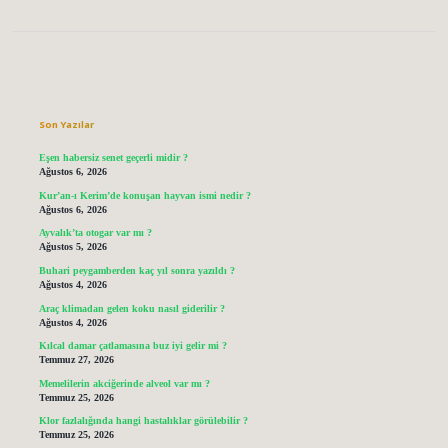
Sidebar
Son Yazılar
Eşen habersiz senet geçerli midir ?
Ağustos 6, 2026
Kur’an-ı Kerim’de konuşan hayvan ismi nedir ?
Ağustos 6, 2026
Ayvalık’ta otogar var mı ?
Ağustos 5, 2026
Buhari peygamberden kaç yıl sonra yazıldı ?
Ağustos 4, 2026
Araç klimadan gelen koku nasıl giderilir ?
Ağustos 4, 2026
Kılcal damar çatlamasına buz iyi gelir mi ?
Temmuz 27, 2026
Memelilerin akciğerinde alveol var mı ?
Temmuz 25, 2026
Klor fazlalığında hangi hastalıklar görülebilir ?
Temmuz 25, 2026