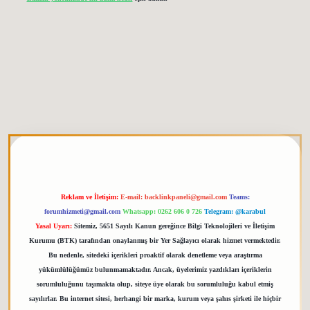
etgiris.org
Reklam ve İletişim:
E-mail:
backlinkpaneli@gmail.com
Teams:
forumhizmeti@gmail.com
Whatsapp: 0262 606 0 726
Telegram: @karabul
Yasal Uyarı:
Sitemiz, 5651 Sayılı Kanun gereğince Bilgi Teknolojileri ve İletişim
Kurumu (BTK) tarafından onaylanmış bir Yer Sağlayıcı olarak hizmet vermektedir.
Bu nedenle, sitedeki içerikleri proaktif olarak denetleme veya araştırma
yükümlülüğümüz bulunmamaktadır. Ancak, üyelerimiz yazdıkları içeriklerin
sorumluluğunu taşımakta olup, siteye üye olarak bu sorumluluğu kabul etmiş
sayılırlar. Bu internet sitesi, herhangi bir marka, kurum veya şahıs şirketi ile hiçbir