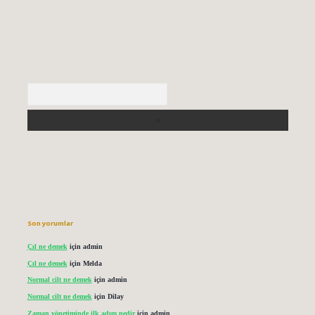
Arama
Son yorumlar
Çıl ne demek
için
admin
Çıl ne demek
için
Melda
Normal cilt ne demek
için
admin
Normal cilt ne demek
için
Dilay
Zaman yönetiminde ilk adım nedir
için
admin