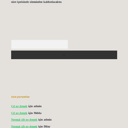
süre içerisinde sitemizden kaldırılacaktır.
Arama
Son yorumlar
Çıl ne demek
için
admin
Çıl ne demek
için
Melda
Normal cilt ne demek
için
admin
Normal cilt ne demek
için
Dilay