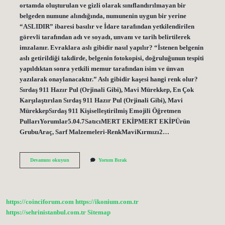
ortamda oluşturulan ve gizli olarak sınıflandırılmayan bir
belgeden numune alındığında, numunenin uygun bir yerine
“ASLIDIR” ibaresi basılır ve İdare tarafından yetkilendirilen
görevli tarafından adı ve soyadı, unvanı ve tarih belirtilerek
imzalanır. Evraklara aslı gibidir nasıl yapılır? “İstenen belgenin
aslı getirildiği takdirde, belgenin fotokopisi, doğruluğunun tespiti
yapıldıktan sonra yetkili memur tarafından isim ve ünvan
yazılarak onaylanacaktır.” Aslı gibidir kaşesi hangi renk olur?
Sırdaş 911 Hazır Pul (Orjinali Gibi), Mavi Mürekkep, En Çok
Karşılaştırılan Sırdaş 911 Hazır Pul (Orjinali Gibi), Mavi
MürekkepSırdaş 911 Kişiselleştirilmiş Emojili Öğretmen
PullarıYorumlar5.04.7SatıcıMERT EKİPMERT EKİPÜrün
GrubuAraç, Sarf Malzemeleri-RenkMaviKırmızı2…
Aslı
Devamını okuyun
Yorum Bırak
Gibidir
Kaşesi
Nasıl
Basılır
https://coinciforum.com
https://ikonium.com.tr
https://sehrinistanbul.com.tr
Sitemap