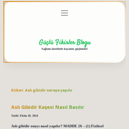
menüyü
Anasayfa
Gizlilik
Yasal
Hakkımızda
aç
Politikası
Uyarı
Güçlü Fikirler Blogu
Sağlam önerilerle hayatını güçlendir!
Etiket:
Aslı gibidir nereye yapılır
Aslı Gibidir Kaşesi Nasıl Basılır
Tarih: Ekim 18, 2024
Aslı gibidir onayı nasıl yapılır? MADDE 26 – (1) Fiziksel