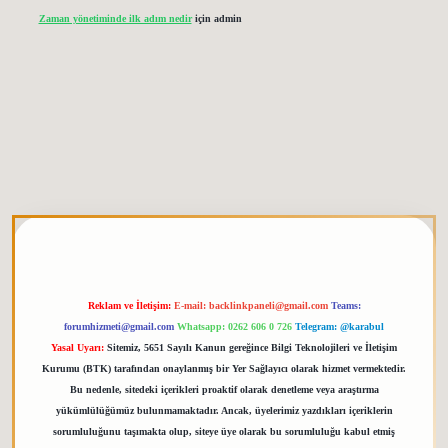
Zaman yönetiminde ilk adım nedir
için
admin
tgiris.org
Reklam ve İletişim:
E-mail:
backlinkpaneli@gmail.com
Teams:
forumhizmeti@gmail.com
Whatsapp: 0262 606 0 726
Telegram: @karabul
Yasal Uyarı:
Sitemiz, 5651 Sayılı Kanun gereğince Bilgi Teknolojileri ve İletişim
Kurumu (BTK) tarafından onaylanmış bir Yer Sağlayıcı olarak hizmet vermektedir.
Bu nedenle, sitedeki içerikleri proaktif olarak denetleme veya araştırma
yükümlülüğümüz bulunmamaktadır. Ancak, üyelerimiz yazdıkları içeriklerin
sorumluluğunu taşımakta olup, siteye üye olarak bu sorumluluğu kabul etmiş