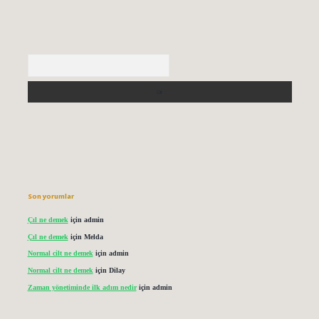
Arama
Son yorumlar
Çıl ne demek
için
admin
Çıl ne demek
için
Melda
Normal cilt ne demek
için
admin
Normal cilt ne demek
için
Dilay
Zaman yönetiminde ilk adım nedir
için
admin