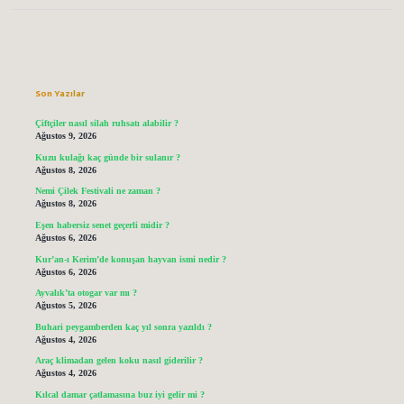
Sidebar
Son Yazılar
Çiftçiler nasıl silah ruhsatı alabilir ?
Ağustos 9, 2026
Kuzu kulağı kaç günde bir sulanır ?
Ağustos 8, 2026
Nemi Çilek Festivali ne zaman ?
Ağustos 8, 2026
Eşen habersiz senet geçerli midir ?
Ağustos 6, 2026
Kur’an-ı Kerim’de konuşan hayvan ismi nedir ?
Ağustos 6, 2026
Ayvalık’ta otogar var mı ?
Ağustos 5, 2026
Buhari peygamberden kaç yıl sonra yazıldı ?
Ağustos 4, 2026
Araç klimadan gelen koku nasıl giderilir ?
Ağustos 4, 2026
Kılcal damar çatlamasına buz iyi gelir mi ?