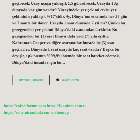
geçirecek. Uzay uçuşu yaklaşık 1,5 gün sürecek. Uzayda 1 Ay
dünyada kaç gün vardır? Yüzeyindeki yer çekimi etkisi yer
çekiminin yaklaşık %17’sidir. Ay, Dünya’nın etrafında her 27 gün
ve 7 saatte bir döner. Uzayda 1 saat dünyada 7 yıl mı? Çünkü bu
gezegendeki yer çekimi Dünya’daki zamandan farklıdır. Bu
gezegendeki bir (1) saat Dünya’daki yedi (7) yıla eşittir.
Kahraman Cooper ve diğer astronotlar burada üç (3) saat
geçirirler. Dünyada 1 saat uzayda kaç saat vardır? Başka bir
deyişle, ışık hızının %99,9’u hızında bir saat hareket edersek,
Dünya’daki insanlar için bu…
Uzayda
Devamını okuyun
Yorum Bırak
Bir
Saniye
Dünyada
Ne
Kadar
https://coinciforum.com
https://ikonium.com.tr
https://sehrinistanbul.com.tr
Sitemap