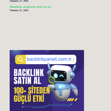
Temmuz 27, 2026
Memelilerin akciğerinde alveol var mı ?
Temmuz 25, 2026