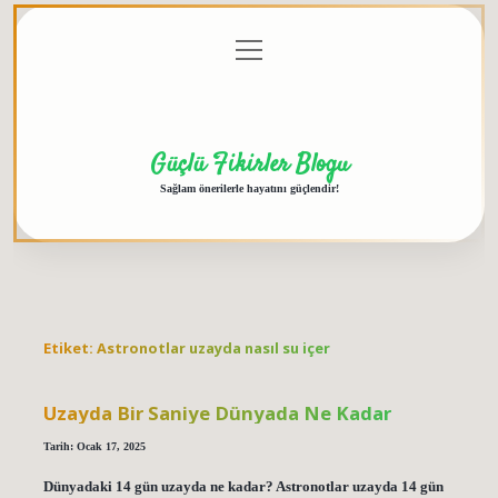
menüyü
Anasayfa
Gizlilik
Yasal
Hakkımızda
aç
Politikası
Uyarı
Güçlü Fikirler Blogu
Sağlam önerilerle hayatını güçlendir!
Etiket:
Astronotlar uzayda nasıl su içer
Uzayda Bir Saniye Dünyada Ne Kadar
Tarih: Ocak 17, 2025
Dünyadaki 14 gün uzayda ne kadar? Astronotlar uzayda 14 gün