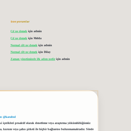
Son yorumlar
Çıl ne demek
için
admin
Çıl ne demek
için
Melda
Normal cilt ne demek
için
admin
Normal cilt ne demek
için
Dilay
Zaman yönetiminde ilk adım nedir
için
admin
m: @karabul
eki içerikleri proaktif olarak denetleme veya araştırma yükümlülüğümüz
a, kurum veya şahıs şirketi ile hiçbir bağlantısı bulunmamaktadır. Sitede