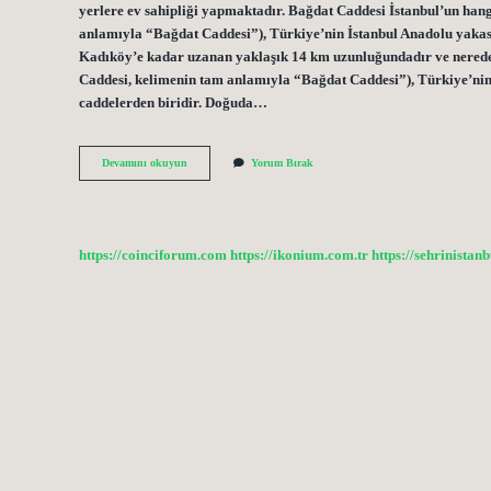
yerlere ev sahipliği yapmaktadır. Bağdat Caddesi İstanbul’un ha
anlamıyla “Bağdat Caddesi”), Türkiye’nin İstanbul Anadolu yakas
Kadıköy’e kadar uzanan yaklaşık 14 km uzunluğundadır ve nerede
Caddesi, kelimenin tam anlamıyla “Bağdat Caddesi”), Türkiye’nin
caddelerden biridir. Doğuda…
Bağdat
Devamını okuyun
Yorum Bırak
Caddesi
Nereye
Bağlı
https://coinciforum.com
https://ikonium.com.tr
https://sehrinistan