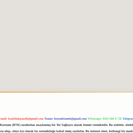
-mail:
backlinkpaneli@gmail.com
Teams:
forumhizmeti@gmail.com
Whatsapp: 0262 606 0 726
Telegra
im Kurumu (BTK) tarafından onaylanmış bir Yer Sağlayıcı olarak hizmet vermektedir. Bu nedenle, sited
 olup, siteye üye olarak bu sorumluluğu kabul etmiş sayılırlar. Bu internet sitesi, herhangi bir mark