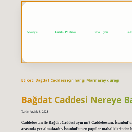
Anasayfa
Gizlilik Politikası
Yasal Uyarı
Hakk
Etiket:
Bağdat Caddesi için hangi Marmaray durağı
Bağdat Caddesi Nereye Ba
Tarih: Aralık 6, 2024
Caddebostan ile Bağdat Caddesi aynı mı? Caddebostan, İstanbul’u
arasında yer almaktadır. İstanbul’un en popüler mahallelerinden