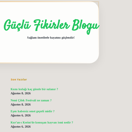
Güçlü Fikirler Blogu
Sağlam önerilerle hayatını güçlendir!
Sidebar
grandoperabet giriş
elexbett.net
tulipbetgiris.org
Son Yazılar
Kuzu kulağı kaç günde bir sulanır ?
Ağustos 8, 2026
Nemi Çilek Festivali ne zaman ?
Ağustos 8, 2026
Eşen habersiz senet geçerli midir ?
Ağustos 6, 2026
Kur’an-ı Kerim’de konuşan hayvan ismi nedir ?
Ağustos 6, 2026