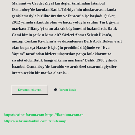
Mahmut ve Cevdet Ziyal kardeşler tarafından İstanbul
Osmanbey’de kurulan Batik, Türkiye’nin uluslararası alanda
genişlemesiyle birlikte üretim ve ihracatla işe başladı. Şirket,
2012 yılında sıkıntıda olan ve haciz yoluyla satılan Türk giyim
markası Tiffany’yi satın alarak büyümesini hızlandırdı. Batık
Gemi kimin şarkısı kime ait? Sözleri Ahmet Selçuk İlkan’a,
müziği Coşkun Kıvılcım’a ve düzenlemesi Berk Arda Büken’e ait
olan bu parça Hazar Ekşioğlu prodüktörlüğünde ve “Eva
Yapım” tarafından bizlere ulaştırılan parça kulaklarımıza
ziyafet oldu. Batik hangi ülkenin markası? Batik, 1980 yılında
İstanbul Osmanbey’de kuruldu ve artık özel tasarımlı giysiler
üreten seçkin bir marka olarak…
Batık
Devamını okuyun
Yorum Bırak
Kime
Ait
https://coinciforum.com
https://ikonium.com.tr
https://sehrinistanbul.com.tr
Sitemap