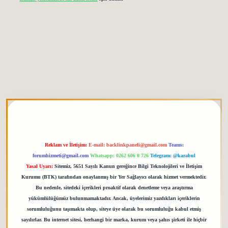
tgiris.org
Reklam ve İletişim:
E-mail:
backlinkpaneli@gmail.com
Teams:
forumhizmeti@gmail.com
Whatsapp: 0262 606 0 726
Telegram: @karabul
Yasal Uyarı:
Sitemiz, 5651 Sayılı Kanun gereğince Bilgi Teknolojileri ve İletişim
Kurumu (BTK) tarafından onaylanmış bir Yer Sağlayıcı olarak hizmet vermektedir.
Bu nedenle, sitedeki içerikleri proaktif olarak denetleme veya araştırma
yükümlülüğümüz bulunmamaktadır. Ancak, üyelerimiz yazdıkları içeriklerin
sorumluluğunu taşımakta olup, siteye üye olarak bu sorumluluğu kabul etmiş
sayılırlar. Bu internet sitesi, herhangi bir marka, kurum veya şahıs şirketi ile hiçbir