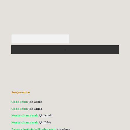
Arama
Son yorumlar
Çıl ne demek
için
admin
Çıl ne demek
için
Melda
Normal cilt ne demek
için
admin
Normal cilt ne demek
için
Dilay
Zaman yönetiminde ilk adım nedir
için
admin