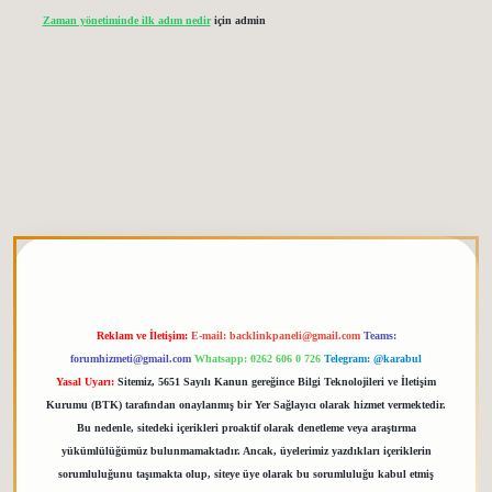
Zaman yönetiminde ilk adım nedir
için
admin
 giriş
elexbett.net
tulipbetgiris.org
Reklam ve İletişim:
E-mail:
backlinkpaneli@gmail.com
Teams:
forumhizmeti@gmail.com
Whatsapp: 0262 606 0 726
Telegram: @karabul
Yasal Uyarı:
Sitemiz, 5651 Sayılı Kanun gereğince Bilgi Teknolojileri ve İletişim
Kurumu (BTK) tarafından onaylanmış bir Yer Sağlayıcı olarak hizmet vermektedir.
Bu nedenle, sitedeki içerikleri proaktif olarak denetleme veya araştırma
yükümlülüğümüz bulunmamaktadır. Ancak, üyelerimiz yazdıkları içeriklerin
sorumluluğunu taşımakta olup, siteye üye olarak bu sorumluluğu kabul etmiş