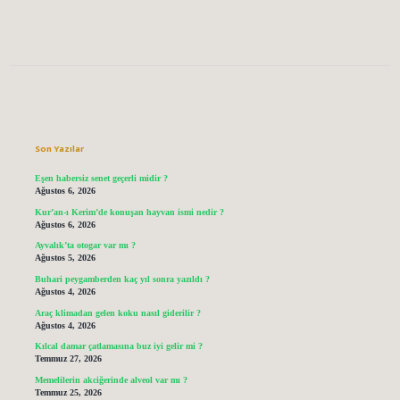
Sidebar
Son Yazılar
Eşen habersiz senet geçerli midir ?
Ağustos 6, 2026
Kur’an-ı Kerim’de konuşan hayvan ismi nedir ?
Ağustos 6, 2026
Ayvalık’ta otogar var mı ?
Ağustos 5, 2026
Buhari peygamberden kaç yıl sonra yazıldı ?
Ağustos 4, 2026
Araç klimadan gelen koku nasıl giderilir ?
Ağustos 4, 2026
Kılcal damar çatlamasına buz iyi gelir mi ?
Temmuz 27, 2026
Memelilerin akciğerinde alveol var mı ?
Temmuz 25, 2026