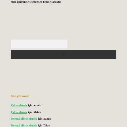
süre içerisinde sitemizden kaldırılacaktır.
Arama
Son yorumlar
Çıl ne demek
için
admin
Çıl ne demek
için
Melda
Normal cilt ne demek
için
admin
Normal cilt ne demek
için
Dilay