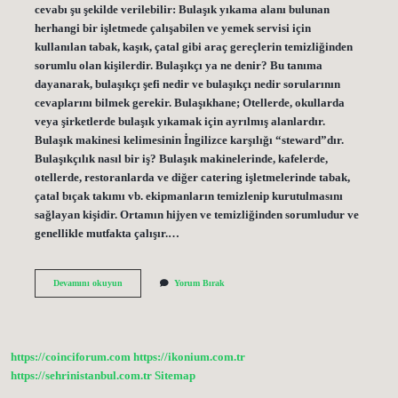
cevabı şu şekilde verilebilir: Bulaşık yıkama alanı bulunan
herhangi bir işletmede çalışabilen ve yemek servisi için
kullanılan tabak, kaşık, çatal gibi araç gereçlerin temizliğinden
sorumlu olan kişilerdir. Bulaşıkçı ya ne denir? Bu tanıma
dayanarak, bulaşıkçı şefi nedir ve bulaşıkçı nedir sorularının
cevaplarını bilmek gerekir. Bulaşıkhane; Otellerde, okullarda
veya şirketlerde bulaşık yıkamak için ayrılmış alanlardır.
Bulaşık makinesi kelimesinin İngilizce karşılığı “steward”dır.
Bulaşıkçılık nasıl bir iş? Bulaşık makinelerinde, kafelerde,
otellerde, restoranlarda ve diğer catering işletmelerinde tabak,
çatal bıçak takımı vb. ekipmanların temizlenip kurutulmasını
sağlayan kişidir. Ortamın hijyen ve temizliğinden sorumludur ve
genellikle mutfakta çalışır.…
Beyaz
Devamını okuyun
Yorum Bırak
Bulaşıkçı
Ne
Demek
https://coinciforum.com
https://ikonium.com.tr
https://sehrinistanbul.com.tr
Sitemap