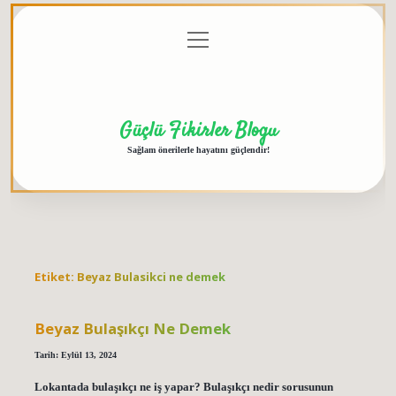
menüyü
Anasayfa
Gizlilik
Yasal
Hakkımızda
aç
Politikası
Uyarı
Güçlü Fikirler Blogu
Sağlam önerilerle hayatını güçlendir!
Etiket:
Beyaz Bulasikci ne demek
Beyaz Bulaşıkçı Ne Demek
Tarih: Eylül 13, 2024
Lokantada bulaşıkçı ne iş yapar? Bulaşıkçı nedir sorusunun