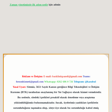
Zaman yönetiminde ilk adım nedir
için
admin
ipbetgiris.org
Reklam ve İletişim:
E-mail:
backlinkpaneli@gmail.com
Teams:
forumhizmeti@gmail.com
Whatsapp: 0262 606 0 726
Telegram: @karabul
Yasal Uyarı:
Sitemiz, 5651 Sayılı Kanun gereğince Bilgi Teknolojileri ve İletişim
Kurumu (BTK) tarafından onaylanmış bir Yer Sağlayıcı olarak hizmet vermektedir.
Bu nedenle, sitedeki içerikleri proaktif olarak denetleme veya araştırma
yükümlülüğümüz bulunmamaktadır. Ancak, üyelerimiz yazdıkları içeriklerin
sorumluluğunu taşımakta olup, siteye üye olarak bu sorumluluğu kabul etmiş