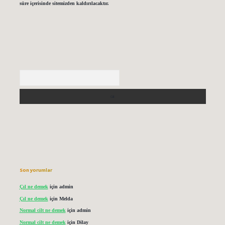
süre içerisinde sitemizden kaldırılacaktır.
Arama
Son yorumlar
Çıl ne demek
için
admin
Çıl ne demek
için
Melda
Normal cilt ne demek
için
admin
Normal cilt ne demek
için
Dilay