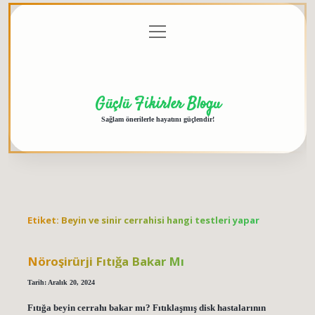
menüyü
Anasayfa
Gizlilik
Yasal
Hakkımızda
aç
Politikası
Uyarı
Güçlü Fikirler Blogu
Sağlam önerilerle hayatını güçlendir!
Etiket:
Beyin ve sinir cerrahisi hangi testleri yapar
Nöroşirürji Fıtığa Bakar Mı
Tarih: Aralık 20, 2024
Fıtığa beyin cerrahı bakar mı? Fıtıklaşmış disk hastalarının