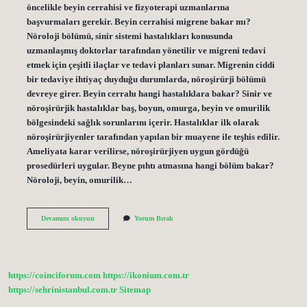
öncelikle beyin cerrahisi ve fizyoterapi uzmanlarına
başvurmaları gerekir. Beyin cerrahisi migrene bakar mı?
Nöroloji bölümü, sinir sistemi hastalıkları konusunda
uzmanlaşmış doktorlar tarafından yönetilir ve migreni tedavi
etmek için çeşitli ilaçlar ve tedavi planları sunar. Migrenin ciddi
bir tedaviye ihtiyaç duyduğu durumlarda, nöroşirürji bölümü
devreye girer. Beyin cerrahı hangi hastalıklara bakar? Sinir ve
nöroşirürjik hastalıklar baş, boyun, omurga, beyin ve omurilik
bölgesindeki sağlık sorunlarını içerir. Hastalıklar ilk olarak
nöroşirürjiyenler tarafından yapılan bir muayene ile teşhis edilir.
Ameliyata karar verilirse, nöroşirürjiyen uygun gördüğü
prosedürleri uygular. Beyne pıhtı atmasına hangi bölüm bakar?
Nöroloji, beyin, omurilik…
Nöroşirürji
Devamını okuyun
Yorum Bırak
Fıtığa
Bakar
Mı
https://coinciforum.com
https://ikonium.com.tr
https://sehrinistanbul.com.tr
Sitemap