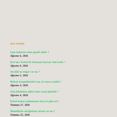
Sidebar
Son Yazılar
Eşen habersiz senet geçerli midir ?
Ağustos 6, 2026
Kur’an-ı Kerim’de konuşan hayvan ismi nedir ?
Ağustos 6, 2026
Ayvalık’ta otogar var mı ?
Ağustos 5, 2026
Buhari peygamberden kaç yıl sonra yazıldı ?
Ağustos 4, 2026
Araç klimadan gelen koku nasıl giderilir ?
Ağustos 4, 2026
Kılcal damar çatlamasına buz iyi gelir mi ?
Temmuz 27, 2026
Memelilerin akciğerinde alveol var mı ?
Temmuz 25, 2026