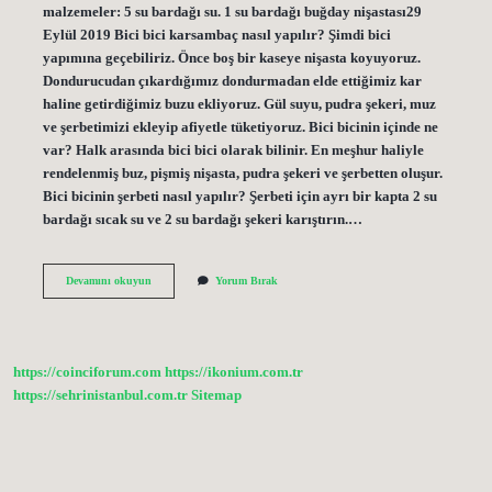
malzemeler: 5 su bardağı su. 1 su bardağı buğday nişastası29
Eylül 2019 Bici bici karsambaç nasıl yapılır? Şimdi bici
yapımına geçebiliriz. Önce boş bir kaseye nişasta koyuyoruz.
Dondurucudan çıkardığımız dondurmadan elde ettiğimiz kar
haline getirdiğimiz buzu ekliyoruz. Gül suyu, pudra şekeri, muz
ve şerbetimizi ekleyip afiyetle tüketiyoruz. Bici bicinin içinde ne
var? Halk arasında bici bici olarak bilinir. En meşhur haliyle
rendelenmiş buz, pişmiş nişasta, pudra şekeri ve şerbetten oluşur.
Bici bicinin şerbeti nasıl yapılır? Şerbeti için ayrı bir kapta 2 su
bardağı sıcak su ve 2 su bardağı şekeri karıştırın.…
Bici
Devamını okuyun
Yorum Bırak
Bici
Nişastası
Nasıl
Yapılır
https://coinciforum.com
https://ikonium.com.tr
https://sehrinistanbul.com.tr
Sitemap