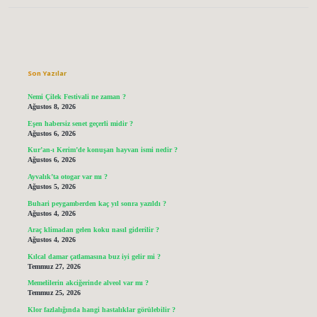
Sidebar
Son Yazılar
Nemi Çilek Festivali ne zaman ?
Ağustos 8, 2026
Eşen habersiz senet geçerli midir ?
Ağustos 6, 2026
Kur’an-ı Kerim’de konuşan hayvan ismi nedir ?
Ağustos 6, 2026
Ayvalık’ta otogar var mı ?
Ağustos 5, 2026
Buhari peygamberden kaç yıl sonra yazıldı ?
Ağustos 4, 2026
Araç klimadan gelen koku nasıl giderilir ?
Ağustos 4, 2026
Kılcal damar çatlamasına buz iyi gelir mi ?
Temmuz 27, 2026
Memelilerin akciğerinde alveol var mı ?
Temmuz 25, 2026
Klor fazlalığında hangi hastalıklar görülebilir ?