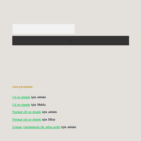
Arama
Son yorumlar
Çıl ne demek
için
admin
Çıl ne demek
için
Melda
Normal cilt ne demek
için
admin
Normal cilt ne demek
için
Dilay
Zaman yönetiminde ilk adım nedir
için
admin