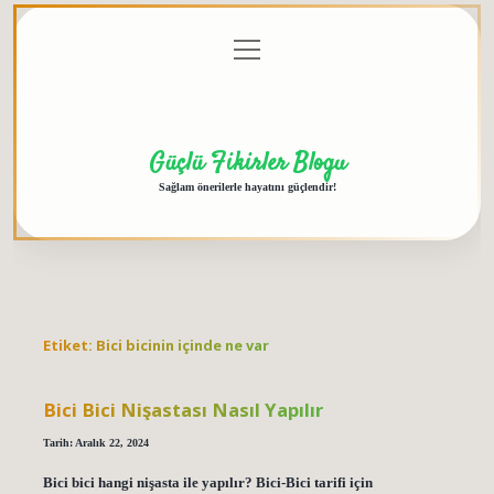
menüyü
Anasayfa
Gizlilik
Yasal
Hakkımızda
aç
Politikası
Uyarı
Güçlü Fikirler Blogu
Sağlam önerilerle hayatını güçlendir!
Etiket:
Bici bicinin içinde ne var
Bici Bici Nişastası Nasıl Yapılır
Tarih: Aralık 22, 2024
Bici bici hangi nişasta ile yapılır? Bici-Bici tarifi için