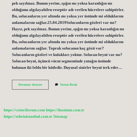
pek sayılmaz. Bunun yerine, ışığın mı yoksa karanlığın mı
olduğunu algılayabilen reseptör adı verilen hücrelere sahiptirler.
Bu, solucanların yer altında mı yoksa yer üstünde mi olduklarını
anlamalarını sağlar.25.04.2019Solucanların gözleri var mı?
Hayır, pek sayılmaz. Bunun yerine, ışığın mı yoksa karanlığın mı
olduğunu algılayabilen reseptör adı verilen hücrelere sahiptirler.
Bu, solucanların yer altında mı yoksa yer üstünde mi olduklarını
anlamalarını sağlar. Toprak solucanın kaç gözü var?
Solucanların gözleri ve kulakları yoktur. Solucan beyni var mı?
Solucan beyni, üçüncü vücut segmentinde yutağın üstünde
bulunan iki loblu bir kütledir. Duyusal sinirler beyni terk eder…
Solucanın
Devamını okuyun
Yorum Bırak
Gözleri
Var
Mı
https://coinciforum.com
https://ikonium.com.tr
https://sehrinistanbul.com.tr
Sitemap