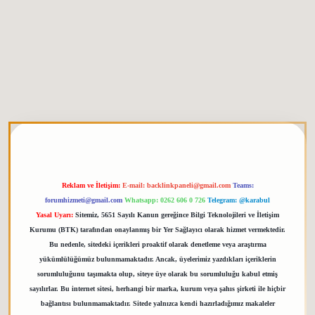
 giriş
elexbett.net
tulipbetgiris.org
Reklam ve İletişim:
E-mail:
backlinkpaneli@gmail.com
Teams:
forumhizmeti@gmail.com
Whatsapp: 0262 606 0 726
Telegram: @karabul
Yasal Uyarı:
Sitemiz, 5651 Sayılı Kanun gereğince Bilgi Teknolojileri ve İletişim
Kurumu (BTK) tarafından onaylanmış bir Yer Sağlayıcı olarak hizmet vermektedir.
Bu nedenle, sitedeki içerikleri proaktif olarak denetleme veya araştırma
yükümlülüğümüz bulunmamaktadır. Ancak, üyelerimiz yazdıkları içeriklerin
sorumluluğunu taşımakta olup, siteye üye olarak bu sorumluluğu kabul etmiş
sayılırlar. Bu internet sitesi, herhangi bir marka, kurum veya şahıs şirketi ile hiçbir
bağlantısı bulunmamaktadır. Sitede yalnızca kendi hazırladığımız makaleler