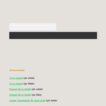
Arama
Son yorumlar
Çıl ne demek
için
admin
Çıl ne demek
için
Melda
Normal cilt ne demek
için
admin
Normal cilt ne demek
için
Dilay
Zaman yönetiminde ilk adım nedir
için
admin