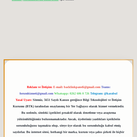
etgiris.org
Reklam ve İletişim:
E-mail:
backlinkpaneli@gmail.com
Teams:
forumhizmeti@gmail.com
Whatsapp: 0262 606 0 726
Telegram: @karabul
Yasal Uyarı:
Sitemiz, 5651 Sayılı Kanun gereğince Bilgi Teknolojileri ve İletişim
Kurumu (BTK) tarafından onaylanmış bir Yer Sağlayıcı olarak hizmet vermektedir.
Bu nedenle, sitedeki içerikleri proaktif olarak denetleme veya araştırma
yükümlülüğümüz bulunmamaktadır. Ancak, üyelerimiz yazdıkları içeriklerin
sorumluluğunu taşımakta olup, siteye üye olarak bu sorumluluğu kabul etmiş
sayılırlar. Bu internet sitesi, herhangi bir marka, kurum veya şahıs şirketi ile hiçbir