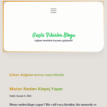
menüyü
Anasayfa
Gizlilik
Yasal
Hakkımızda
aç
Politikası
Uyarı
Güçlü Fikirler Blogu
Sağlam önerilerle hayatını güçlendir!
Etiket:
Boğulan motor nasıl düzelir
Motor Neden Klepej Yapar
Tarih: Kasım 9, 2024
Motor neden klape yapar? Bir valf veya körükte, bir motorda ve