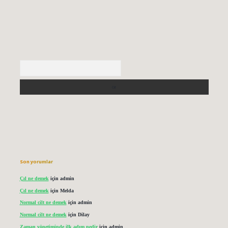
Arama
Son yorumlar
Çıl ne demek
için
admin
Çıl ne demek
için
Melda
Normal cilt ne demek
için
admin
Normal cilt ne demek
için
Dilay
Zaman yönetiminde ilk adım nedir
için
admin