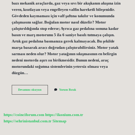
bazı mekanik araçlarda, gaz veya sıvı bir akışkanın akışına izin
veren, kısıtlayan veya engelleyen valfin hareketli bileşenidir.
Gövdeden kaymaması için valf şaftına takılır ve konumunda
çalışmasını sağlar. Boğulan motor nasıl düzelir? Motor
çalıştırıldığında stop ederse; Ayrıca gaz pedalına sonuna kadar
basın ve marş motorunu 5 ila 6 saniye basılı tutmaya çalışın.
Artık gaz pedalına basmanıza gerek kalmayacak. Bu şekilde
marşa basarak aracı doğrudan çalıştırabilirsiniz. Motor yatak
sarması neden olur? Motor yatağının sıkışmasının en belirgin
nedeni motorda aşırı ısı birikmesidir. Bunun nedeni, araç
motorundaki soğutma sistemlerinin yetersiz olması veya
düzgün…
Motor
Devamını okuyun
Yorum Bırak
Neden
Klepej
Yapar
https://coinciforum.com
https://ikonium.com.tr
https://sehrinistanbul.com.tr
Sitemap