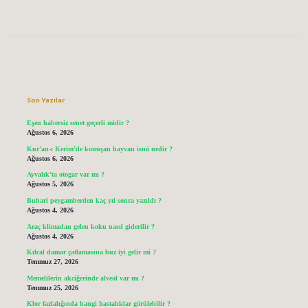
Sidebar
Son Yazılar
Eşen habersiz senet geçerli midir ?
Ağustos 6, 2026
Kur’an-ı Kerim’de konuşan hayvan ismi nedir ?
Ağustos 6, 2026
Ayvalık’ta otogar var mı ?
Ağustos 5, 2026
Buhari peygamberden kaç yıl sonra yazıldı ?
Ağustos 4, 2026
Araç klimadan gelen koku nasıl giderilir ?
Ağustos 4, 2026
Kılcal damar çatlamasına buz iyi gelir mi ?
Temmuz 27, 2026
Memelilerin akciğerinde alveol var mı ?
Temmuz 25, 2026
Klor fazlalığında hangi hastalıklar görülebilir ?