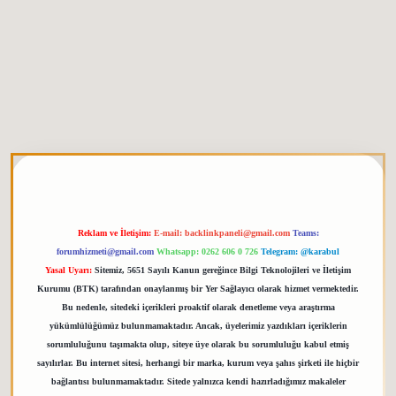
tgiris.org
Reklam ve İletişim:
E-mail:
backlinkpaneli@gmail.com
Teams:
forumhizmeti@gmail.com
Whatsapp: 0262 606 0 726
Telegram: @karabul
Yasal Uyarı:
Sitemiz, 5651 Sayılı Kanun gereğince Bilgi Teknolojileri ve İletişim
Kurumu (BTK) tarafından onaylanmış bir Yer Sağlayıcı olarak hizmet vermektedir.
Bu nedenle, sitedeki içerikleri proaktif olarak denetleme veya araştırma
yükümlülüğümüz bulunmamaktadır. Ancak, üyelerimiz yazdıkları içeriklerin
sorumluluğunu taşımakta olup, siteye üye olarak bu sorumluluğu kabul etmiş
sayılırlar. Bu internet sitesi, herhangi bir marka, kurum veya şahıs şirketi ile hiçbir
bağlantısı bulunmamaktadır. Sitede yalnızca kendi hazırladığımız makaleler