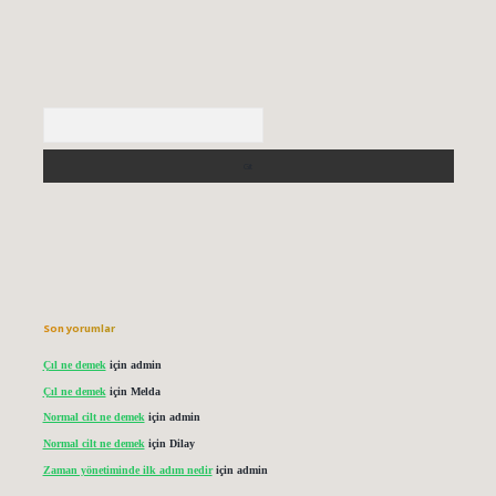
Arama
Son yorumlar
Çıl ne demek
için
admin
Çıl ne demek
için
Melda
Normal cilt ne demek
için
admin
Normal cilt ne demek
için
Dilay
Zaman yönetiminde ilk adım nedir
için
admin