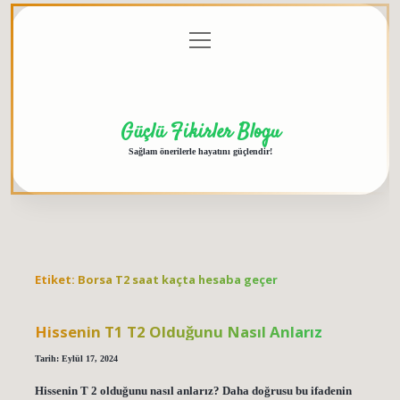
menüyü
Anasayfa
Gizlilik
Yasal
Hakkımızda
aç
Politikası
Uyarı
Güçlü Fikirler Blogu
Sağlam önerilerle hayatını güçlendir!
Etiket:
Borsa T2 saat kaçta hesaba geçer
Hissenin T1 T2 Olduğunu Nasıl Anlarız
Tarih: Eylül 17, 2024
Hissenin T 2 olduğunu nasıl anlarız? Daha doğrusu bu ifadenin