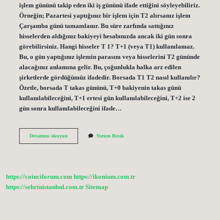
işlem gününü takip eden iki iş gününü ifade ettiğini söyleyebiliriz.
Örneğin; Pazartesi yaptığınız bir işlem için T2 alırsanız işlem
Çarşamba günü tamamlanır. Bu süre zarfında sattığınız
hisselerden aldığınız bakiyeyi hesabınızda ancak iki gün sonra
görebilirsiniz. Hangi hisseler T 1? T+1 (veya T1) kullanılamaz.
Bu, o gün yaptığınız işlemin parasını veya hisselerini T2 gününde
alacağınız anlamına gelir. Bu, çoğunlukla halka arz edilen
şirketlerde gördüğümüz ifadedir. Borsada T1 T2 nasıl kullanılır?
Özetle, borsada T takas gününü, T+0 bakiyenin takas günü
kullanılabileceğini, T+1 ertesi gün kullanılabileceğini, T+2 ise 2
gün sonra kullanılabileceğini ifade…
Hissenin
Devamını okuyun
Yorum Bırak
T1
T2
Olduğunu
Nasıl
Anlarız
https://coinciforum.com
https://ikonium.com.tr
https://sehrinistanbul.com.tr
Sitemap