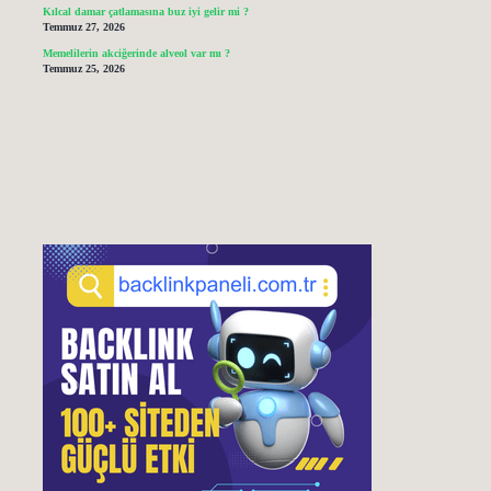
Kılcal damar çatlamasına buz iyi gelir mi ?
Temmuz 27, 2026
Memelilerin akciğerinde alveol var mı ?
Temmuz 25, 2026