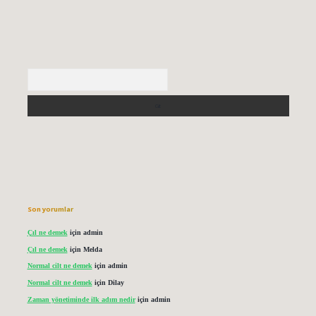
Arama
Son yorumlar
Çıl ne demek
için
admin
Çıl ne demek
için
Melda
Normal cilt ne demek
için
admin
Normal cilt ne demek
için
Dilay
Zaman yönetiminde ilk adım nedir
için
admin