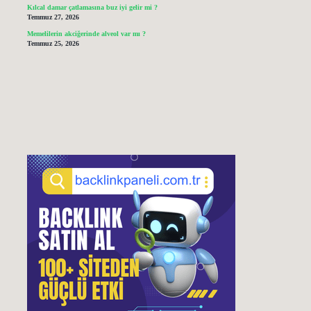
Kılcal damar çatlamasına buz iyi gelir mi ?
Temmuz 27, 2026
Memelilerin akciğerinde alveol var mı ?
Temmuz 25, 2026