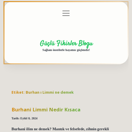
menüyü
Anasayfa
Gizlilik
Yasal
Hakkımızda
aç
Politikası
Uyarı
Güçlü Fikirler Blogu
Sağlam önerilerle hayatını güçlendir!
Etiket:
Burhan ı Limmi ne demek
Burhani Limmi Nedir Kısaca
Tarih: Eylül 8, 2024
Burhani ilim ne demek? Mantık ve felsefede, zihnin gerekli