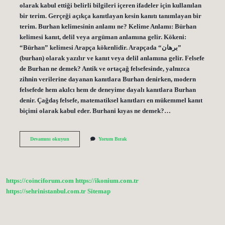
olarak kabul ettiği belirli bilgileri içeren ifadeler için kullanılan
bir terim. Gerçeği açıkça kanıtlayan kesin kanıtı tanımlayan bir
terim. Burhan kelimesinin anlamı ne? Kelime Anlamı: Bürhan
kelimesi kanıt, delil veya argüman anlamına gelir. Kökeni:
“Bürhan” kelimesi Arapça kökenlidir. Arapçada “برهان”
(burhan) olarak yazılır ve kanıt veya delil anlamına gelir. Felsefe
de Burhan ne demek? Antik ve ortaçağ felsefesinde, yalnızca
zihnin verilerine dayanan kanıtlara Burhan denirken, modern
felsefede hem akılcı hem de deneyime dayalı kanıtlara Burhan
denir. Çağdaş felsefe, matematiksel kanıtları en mükemmel kanıt
biçimi olarak kabul eder. Burhani kıyas ne demek?…
Burhani
Devamını okuyun
Yorum Bırak
Limmi
Nedir
Kısaca
https://coinciforum.com
https://ikonium.com.tr
https://sehrinistanbul.com.tr
Sitemap