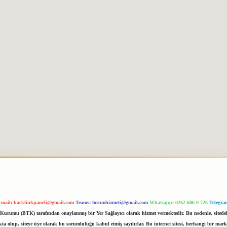
-mail:
backlinkpaneli@gmail.com
Teams:
forumhizmeti@gmail.com
Whatsapp: 0262 606 0 726
Telegra
im Kurumu (BTK) tarafından onaylanmış bir Yer Sağlayıcı olarak hizmet vermektedir. Bu nedenle, sited
 olup, siteye üye olarak bu sorumluluğu kabul etmiş sayılırlar. Bu internet sitesi, herhangi bir mark