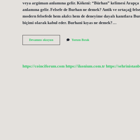
veya argüman anlamına gelir. Kökeni: “Bürhan” kelimesi Arapça kökenlidir. Arapçada “برهان” (burhan)
anlamına gelir. Felsefe de Burhan ne demek? Antik ve ortaçağ fels
modern felsefede hem akılcı hem de deneyime dayalı kanıtlara Bur
biçimi olarak kabul eder. Burhani kıyas ne demek?…
Burhani
Devamını okuyun
Yorum Bırak
Limmi
Nedir
Kısaca
https://coinciforum.com
https://ikonium.com.tr
https://sehrinistan