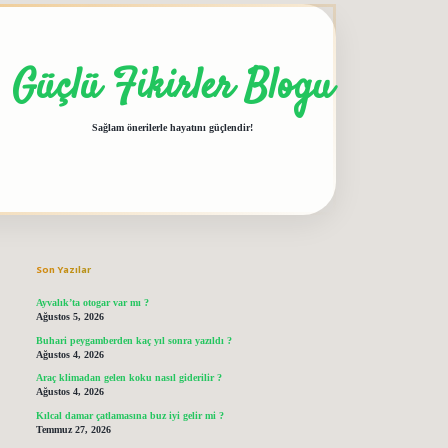
Güçlü Fikirler Blogu
Sağlam önerilerle hayatını güçlendir!
Sidebar
grandoperabet giriş
elexbett.net
tulipbetgiris.org
Son Yazılar
Ayvalık’ta otogar var mı ?
Ağustos 5, 2026
Buhari peygamberden kaç yıl sonra yazıldı ?
Ağustos 4, 2026
Araç klimadan gelen koku nasıl giderilir ?
Ağustos 4, 2026
Kılcal damar çatlamasına buz iyi gelir mi ?
Temmuz 27, 2026