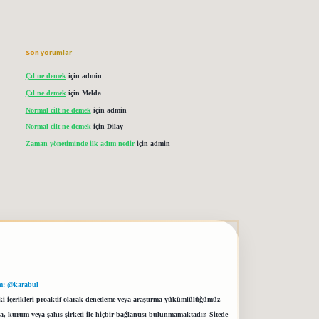
Son yorumlar
Çıl ne demek
için
admin
Çıl ne demek
için
Melda
Normal cilt ne demek
için
admin
Normal cilt ne demek
için
Dilay
Zaman yönetiminde ilk adım nedir
için
admin
m: @karabul
eki içerikleri proaktif olarak denetleme veya araştırma yükümlülüğümüz
a, kurum veya şahıs şirketi ile hiçbir bağlantısı bulunmamaktadır. Sitede