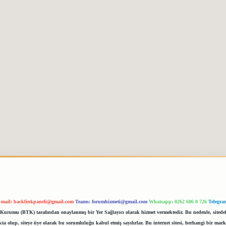
-mail:
backlinkpaneli@gmail.com
Teams:
forumhizmeti@gmail.com
Whatsapp: 0262 606 0 726
Telegra
im Kurumu (BTK) tarafından onaylanmış bir Yer Sağlayıcı olarak hizmet vermektedir. Bu nedenle, sited
 olup, siteye üye olarak bu sorumluluğu kabul etmiş sayılırlar. Bu internet sitesi, herhangi bir mark