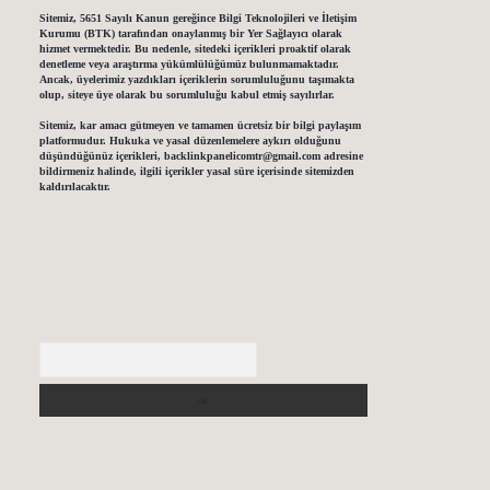
Sitemiz, 5651 Sayılı Kanun gereğince Bilgi Teknolojileri ve İletişim
Kurumu (BTK) tarafından onaylanmış bir Yer Sağlayıcı olarak
hizmet vermektedir. Bu nedenle, sitedeki içerikleri proaktif olarak
denetleme veya araştırma yükümlülüğümüz bulunmamaktadır.
Ancak, üyelerimiz yazdıkları içeriklerin sorumluluğunu taşımakta
olup, siteye üye olarak bu sorumluluğu kabul etmiş sayılırlar.
Sitemiz, kar amacı gütmeyen ve tamamen ücretsiz bir bilgi paylaşım
platformudur. Hukuka ve yasal düzenlemelere aykırı olduğunu
düşündüğünüz içerikleri,
backlinkpanelicomtr@gmail.com
adresine
bildirmeniz halinde, ilgili içerikler yasal süre içerisinde sitemizden
kaldırılacaktır.
Arama