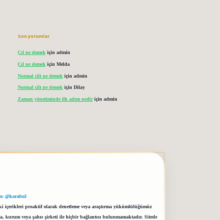
Son yorumlar
Çıl ne demek
için
admin
Çıl ne demek
için
Melda
Normal cilt ne demek
için
admin
Normal cilt ne demek
için
Dilay
Zaman yönetiminde ilk adım nedir
için
admin
m: @karabul
eki içerikleri proaktif olarak denetleme veya araştırma yükümlülüğümüz
a, kurum veya şahıs şirketi ile hiçbir bağlantısı bulunmamaktadır. Sitede