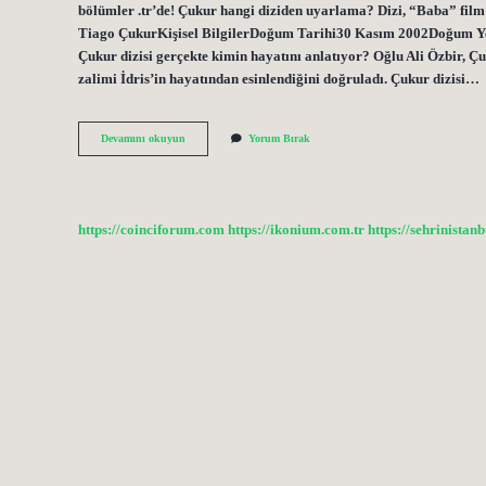
bölümler .tr’de! Çukur hangi diziden uyarlama? Dizi, “Baba” film 
Tiago ÇukurKişisel BilgilerDoğum Tarihi30 Kasım 2002Doğum Yer
Çukur dizisi gerçekte kimin hayatını anlatıyor? Oğlu Ali Özbir, Ç
zalimi İdris’in hayatından esinlendiğini doğruladı. Çukur dizisi…
Çukur
Devamını okuyun
Yorum Bırak
Sansürsuz
Nerede
https://coinciforum.com
https://ikonium.com.tr
https://sehrinistan