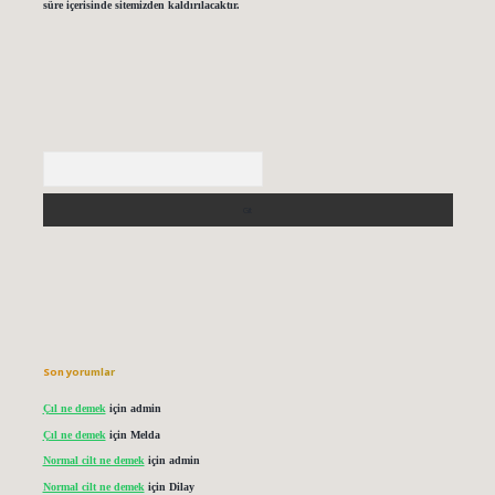
süre içerisinde sitemizden kaldırılacaktır.
Arama
Son yorumlar
Çıl ne demek
için
admin
Çıl ne demek
için
Melda
Normal cilt ne demek
için
admin
Normal cilt ne demek
için
Dilay