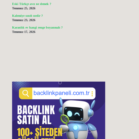
Eski Türkçe avcı ne demek ?
Temmuz 25, 2026
Kalemiye sınıfı nedir ?
Temmuz 23, 2026
Karanlık ev hangi renge boyanmalı ?
Temmuz 17, 2026