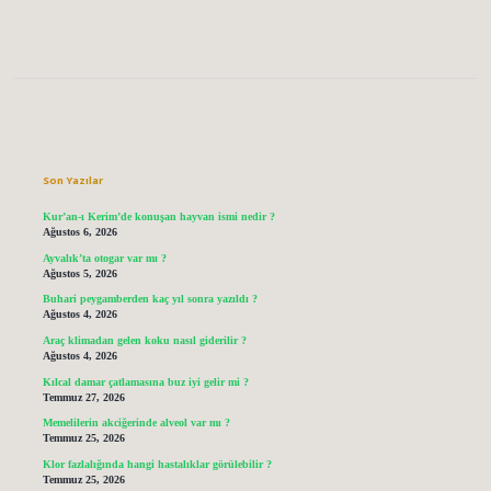
Sidebar
Son Yazılar
Kur’an-ı Kerim’de konuşan hayvan ismi nedir ?
Ağustos 6, 2026
Ayvalık’ta otogar var mı ?
Ağustos 5, 2026
Buhari peygamberden kaç yıl sonra yazıldı ?
Ağustos 4, 2026
Araç klimadan gelen koku nasıl giderilir ?
Ağustos 4, 2026
Kılcal damar çatlamasına buz iyi gelir mi ?
Temmuz 27, 2026
Memelilerin akciğerinde alveol var mı ?
Temmuz 25, 2026
Klor fazlalığında hangi hastalıklar görülebilir ?
Temmuz 25, 2026