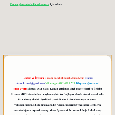
Zaman yönetiminde ilk adım nedir
için
admin
tgiris.org
Reklam ve İletişim:
E-mail:
backlinkpaneli@gmail.com
Teams:
forumhizmeti@gmail.com
Whatsapp: 0262 606 0 726
Telegram: @karabul
Yasal Uyarı:
Sitemiz, 5651 Sayılı Kanun gereğince Bilgi Teknolojileri ve İletişim
Kurumu (BTK) tarafından onaylanmış bir Yer Sağlayıcı olarak hizmet vermektedir.
Bu nedenle, sitedeki içerikleri proaktif olarak denetleme veya araştırma
yükümlülüğümüz bulunmamaktadır. Ancak, üyelerimiz yazdıkları içeriklerin
sorumluluğunu taşımakta olup, siteye üye olarak bu sorumluluğu kabul etmiş