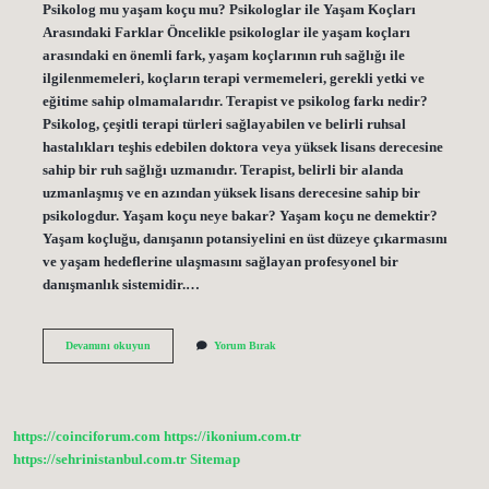
Psikolog mu yaşam koçu mu? Psikologlar ile Yaşam Koçları
Arasındaki Farklar Öncelikle psikologlar ile yaşam koçları
arasındaki en önemli fark, yaşam koçlarının ruh sağlığı ile
ilgilenmemeleri, koçların terapi vermemeleri, gerekli yetki ve
eğitime sahip olmamalarıdır. Terapist ve psikolog farkı nedir?
Psikolog, çeşitli terapi türleri sağlayabilen ve belirli ruhsal
hastalıkları teşhis edebilen doktora veya yüksek lisans derecesine
sahip bir ruh sağlığı uzmanıdır. Terapist, belirli bir alanda
uzmanlaşmış ve en azından yüksek lisans derecesine sahip bir
psikologdur. Yaşam koçu neye bakar? Yaşam koçu ne demektir?
Yaşam koçluğu, danışanın potansiyelini en üst düzeye çıkarmasını
ve yaşam hedeflerine ulaşmasını sağlayan profesyonel bir
danışmanlık sistemidir.…
Psikolog
Devamını okuyun
Yorum Bırak
Ile
Yaşam
Koçu
Arasındaki
Fark
https://coinciforum.com
https://ikonium.com.tr
Nedir
https://sehrinistanbul.com.tr
Sitemap