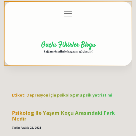
menüyü
Anasayfa
Gizlilik
Yasal
Hakkımızda
aç
Politikası
Uyarı
Güçlü Fikirler Blogu
Sağlam önerilerle hayatını güçlendir!
Etiket:
Depresyon için psikolog mu psikiyatrist mi
Psikolog Ile Yaşam Koçu Arasındaki Fark
Nedir
Tarih: Aralık 22, 2024