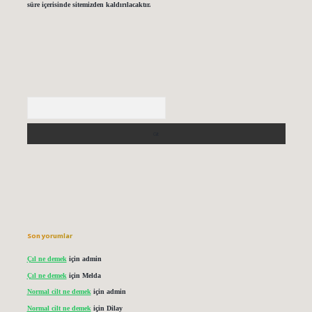
süre içerisinde sitemizden kaldırılacaktır.
Arama
Son yorumlar
Çıl ne demek
için
admin
Çıl ne demek
için
Melda
Normal cilt ne demek
için
admin
Normal cilt ne demek
için
Dilay