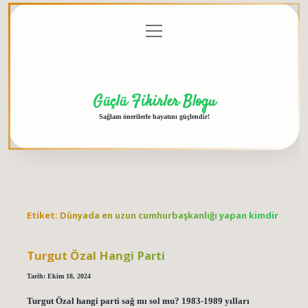
menüyü
Anasayfa
Gizlilik
Yasal
Hakkımızda
aç
Politikası
Uyarı
Güçlü Fikirler Blogu
Sağlam önerilerle hayatını güçlendir!
Etiket:
Dünyada en uzun cumhurbaşkanlığı yapan kimdir
Turgut Özal Hangi Parti
Tarih: Ekim 18, 2024
Turgut Özal hangi parti sağ mı sol mu? 1983-1989 yılları