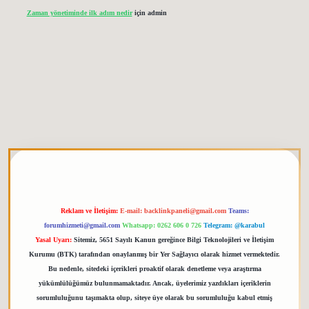
Zaman yönetiminde ilk adım nedir
için
admin
 giriş
elexbett.net
tulipbetgiris.org
Reklam ve İletişim:
E-mail:
backlinkpaneli@gmail.com
Teams:
forumhizmeti@gmail.com
Whatsapp: 0262 606 0 726
Telegram: @karabul
Yasal Uyarı:
Sitemiz, 5651 Sayılı Kanun gereğince Bilgi Teknolojileri ve İletişim
Kurumu (BTK) tarafından onaylanmış bir Yer Sağlayıcı olarak hizmet vermektedir.
Bu nedenle, sitedeki içerikleri proaktif olarak denetleme veya araştırma
yükümlülüğümüz bulunmamaktadır. Ancak, üyelerimiz yazdıkları içeriklerin
sorumluluğunu taşımakta olup, siteye üye olarak bu sorumluluğu kabul etmiş