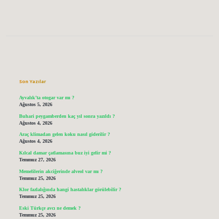
Sidebar
Son Yazılar
Ayvalık’ta otogar var mı ?
Ağustos 5, 2026
Buhari peygamberden kaç yıl sonra yazıldı ?
Ağustos 4, 2026
Araç klimadan gelen koku nasıl giderilir ?
Ağustos 4, 2026
Kılcal damar çatlamasına buz iyi gelir mi ?
Temmuz 27, 2026
Memelilerin akciğerinde alveol var mı ?
Temmuz 25, 2026
Klor fazlalığında hangi hastalıklar görülebilir ?
Temmuz 25, 2026
Eski Türkçe avcı ne demek ?
Temmuz 25, 2026