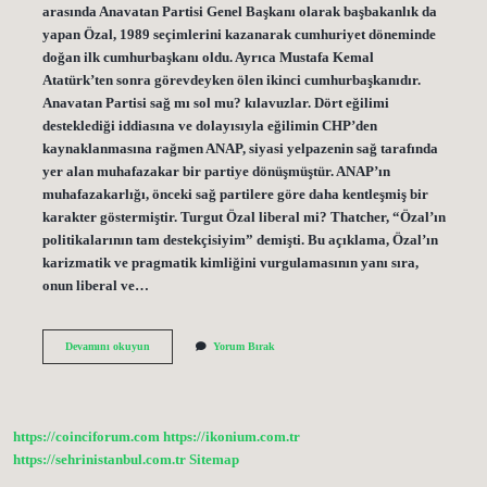
arasında Anavatan Partisi Genel Başkanı olarak başbakanlık da
yapan Özal, 1989 seçimlerini kazanarak cumhuriyet döneminde
doğan ilk cumhurbaşkanı oldu. Ayrıca Mustafa Kemal
Atatürk’ten sonra görevdeyken ölen ikinci cumhurbaşkanıdır.
Anavatan Partisi sağ mı sol mu? kılavuzlar. Dört eğilimi
desteklediği iddiasına ve dolayısıyla eğilimin CHP’den
kaynaklanmasına rağmen ANAP, siyasi yelpazenin sağ tarafında
yer alan muhafazakar bir partiye dönüşmüştür. ANAP’ın
muhafazakarlığı, önceki sağ partilere göre daha kentleşmiş bir
karakter göstermiştir. Turgut Özal liberal mi? Thatcher, “Özal’ın
politikalarının tam destekçisiyim” demişti. Bu açıklama, Özal’ın
karizmatik ve pragmatik kimliğini vurgulamasının yanı sıra,
onun liberal ve…
Turgut
Devamını okuyun
Yorum Bırak
Özal
Hangi
Parti
https://coinciforum.com
https://ikonium.com.tr
https://sehrinistanbul.com.tr
Sitemap