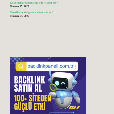
Kılcal damar çatlamasına buz iyi gelir mi ?
Temmuz 27, 2026
Memelilerin akciğerinde alveol var mı ?
Temmuz 25, 2026