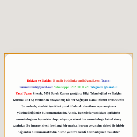
 giriş
elexbett.net
tulipbetgiris.org
Reklam ve İletişim:
E-mail:
backlinkpaneli@gmail.com
Teams:
forumhizmeti@gmail.com
Whatsapp: 0262 606 0 726
Telegram: @karabul
Yasal Uyarı:
Sitemiz, 5651 Sayılı Kanun gereğince Bilgi Teknolojileri ve İletişim
Kurumu (BTK) tarafından onaylanmış bir Yer Sağlayıcı olarak hizmet vermektedir.
Bu nedenle, sitedeki içerikleri proaktif olarak denetleme veya araştırma
yükümlülüğümüz bulunmamaktadır. Ancak, üyelerimiz yazdıkları içeriklerin
sorumluluğunu taşımakta olup, siteye üye olarak bu sorumluluğu kabul etmiş
sayılırlar. Bu internet sitesi, herhangi bir marka, kurum veya şahıs şirketi ile hiçbir
bağlantısı bulunmamaktadır. Sitede yalnızca kendi hazırladığımız makaleler