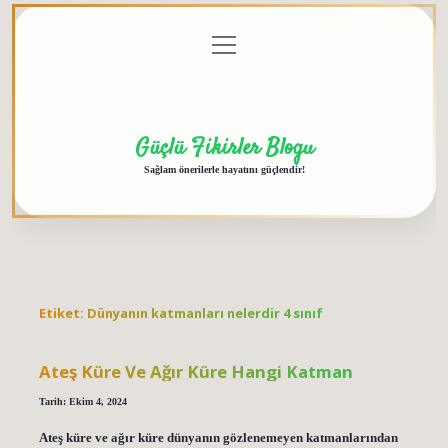
menüyü
Anasayfa
Gizlilik
Yasal
Hakkımızda
aç
Politikası
Uyarı
Güçlü Fikirler Blogu
Sağlam önerilerle hayatını güçlendir!
Etiket:
Dünyanın katmanları nelerdir 4 sınıf
Ateş Küre Ve Ağır Küre Hangi Katman
Tarih: Ekim 4, 2024
Ateş küre ve ağır küre dünyanın gözlenemeyen katmanlarından