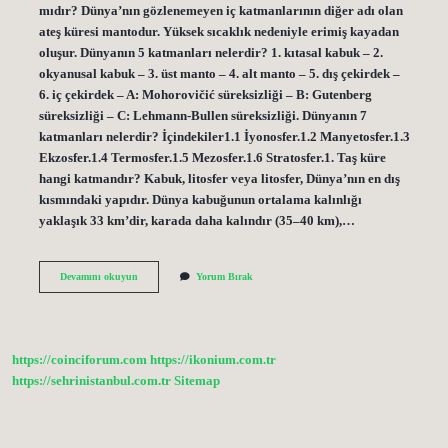
mıdır? Dünya’nın gözlenemeyen iç katmanlarının diğer adı olan
ateş küresi mantodur. Yüksek sıcaklık nedeniyle erimiş kayadan
oluşur. Dünyanın 5 katmanları nelerdir? 1. kıtasal kabuk – 2.
okyanusal kabuk – 3. üst manto – 4. alt manto – 5. dış çekirdek –
6. iç çekirdek – A: Mohorovičić süreksizliği – B: Gutenberg
süreksizliği – C: Lehmann-Bullen süreksizliği. Dünyanın 7
katmanları nelerdir? İçindekiler1.1 İyonosfer.1.2 Manyetosfer.1.3
Ekzosfer.1.4 Termosfer.1.5 Mezosfer.1.6 Stratosfer.1. Taş küre
hangi katmandır? Kabuk, litosfer veya litosfer, Dünya’nın en dış
kısmındaki yapıdır. Dünya kabuğunun ortalama kalınlığı
yaklaşık 33 km’dir, karada daha kalındır (35–40 km),…
Ateş
Devamını okuyun
Yorum Bırak
Küre
Ve
Ağır
Küre
Hangi
https://coinciforum.com
https://ikonium.com.tr
Katman
https://sehrinistanbul.com.tr
Sitemap