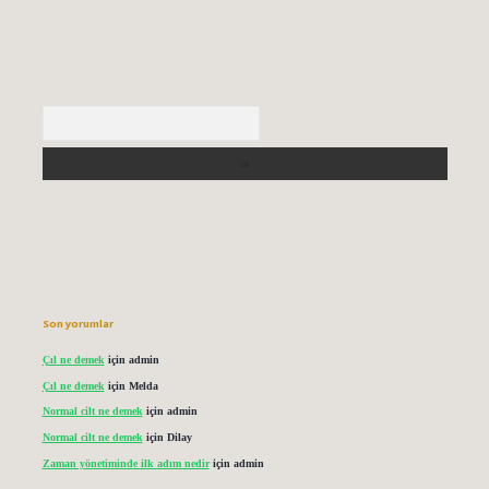
Arama
Son yorumlar
Çıl ne demek
için
admin
Çıl ne demek
için
Melda
Normal cilt ne demek
için
admin
Normal cilt ne demek
için
Dilay
Zaman yönetiminde ilk adım nedir
için
admin