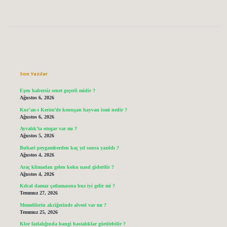
Sidebar
Son Yazılar
Eşen habersiz senet geçerli midir ?
Ağustos 6, 2026
Kur’an-ı Kerim’de konuşan hayvan ismi nedir ?
Ağustos 6, 2026
Ayvalık’ta otogar var mı ?
Ağustos 5, 2026
Buhari peygamberden kaç yıl sonra yazıldı ?
Ağustos 4, 2026
Araç klimadan gelen koku nasıl giderilir ?
Ağustos 4, 2026
Kılcal damar çatlamasına buz iyi gelir mi ?
Temmuz 27, 2026
Memelilerin akciğerinde alveol var mı ?
Temmuz 25, 2026
Klor fazlalığında hangi hastalıklar görülebilir ?