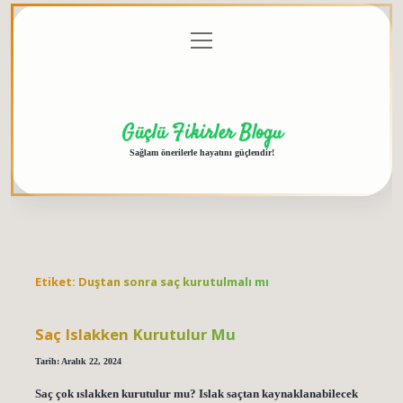
menüyü
Anasayfa
Gizlilik
Yasal
Hakkımızda
aç
Politikası
Uyarı
Güçlü Fikirler Blogu
Sağlam önerilerle hayatını güçlendir!
Etiket:
Duştan sonra saç kurutulmalı mı
Saç Islakken Kurutulur Mu
Tarih: Aralık 22, 2024
Saç çok ıslakken kurutulur mu? Islak saçtan kaynaklanabilecek