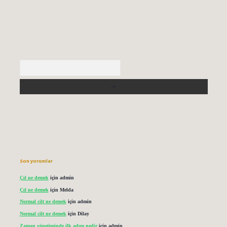
Arama
Son yorumlar
Çıl ne demek
için
admin
Çıl ne demek
için
Melda
Normal cilt ne demek
için
admin
Normal cilt ne demek
için
Dilay
Zaman yönetiminde ilk adım nedir
için
admin