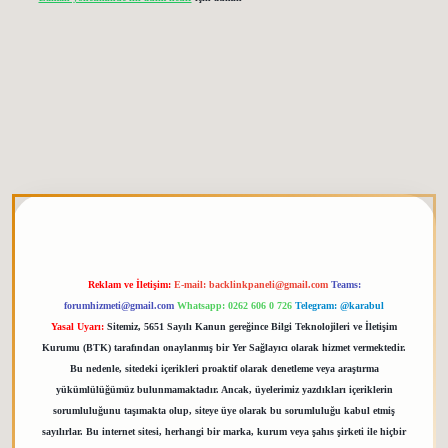
tgiris.org
Reklam ve İletişim:
E-mail:
backlinkpaneli@gmail.com
Teams:
forumhizmeti@gmail.com
Whatsapp: 0262 606 0 726
Telegram: @karabul
Yasal Uyarı:
Sitemiz, 5651 Sayılı Kanun gereğince Bilgi Teknolojileri ve İletişim
Kurumu (BTK) tarafından onaylanmış bir Yer Sağlayıcı olarak hizmet vermektedir.
Bu nedenle, sitedeki içerikleri proaktif olarak denetleme veya araştırma
yükümlülüğümüz bulunmamaktadır. Ancak, üyelerimiz yazdıkları içeriklerin
sorumluluğunu taşımakta olup, siteye üye olarak bu sorumluluğu kabul etmiş
sayılırlar. Bu internet sitesi, herhangi bir marka, kurum veya şahıs şirketi ile hiçbir