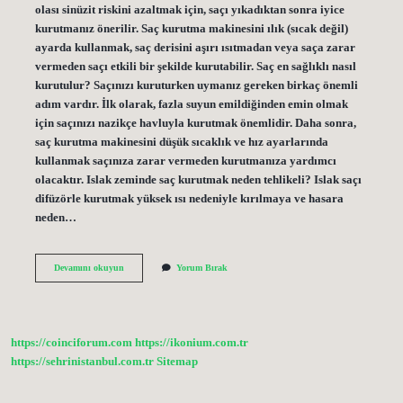
olası sinüzit riskini azaltmak için, saçı yıkadıktan sonra iyice
kurutmanız önerilir. Saç kurutma makinesini ılık (sıcak değil)
ayarda kullanmak, saç derisini aşırı ısıtmadan veya saça zarar
vermeden saçı etkili bir şekilde kurutabilir. Saç en sağlıklı nasıl
kurutulur? Saçınızı kuruturken uymanız gereken birkaç önemli
adım vardır. İlk olarak, fazla suyun emildiğinden emin olmak
için saçınızı nazikçe havluyla kurutmak önemlidir. Daha sonra,
saç kurutma makinesini düşük sıcaklık ve hız ayarlarında
kullanmak saçınıza zarar vermeden kurutmanıza yardımcı
olacaktır. Islak zeminde saç kurutmak neden tehlikeli? Islak saçı
difüzörle kurutmak yüksek ısı nedeniyle kırılmaya ve hasara
neden…
Saç
Devamını okuyun
Yorum Bırak
Islakken
Kurutulur
Mu
https://coinciforum.com
https://ikonium.com.tr
https://sehrinistanbul.com.tr
Sitemap