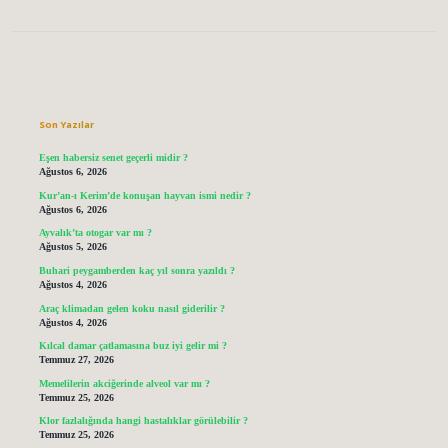
Sidebar
Son Yazılar
Eşen habersiz senet geçerli midir ?
Ağustos 6, 2026
Kur’an-ı Kerim’de konuşan hayvan ismi nedir ?
Ağustos 6, 2026
Ayvalık’ta otogar var mı ?
Ağustos 5, 2026
Buhari peygamberden kaç yıl sonra yazıldı ?
Ağustos 4, 2026
Araç klimadan gelen koku nasıl giderilir ?
Ağustos 4, 2026
Kılcal damar çatlamasına buz iyi gelir mi ?
Temmuz 27, 2026
Memelilerin akciğerinde alveol var mı ?
Temmuz 25, 2026
Klor fazlalığında hangi hastalıklar görülebilir ?
Temmuz 25, 2026