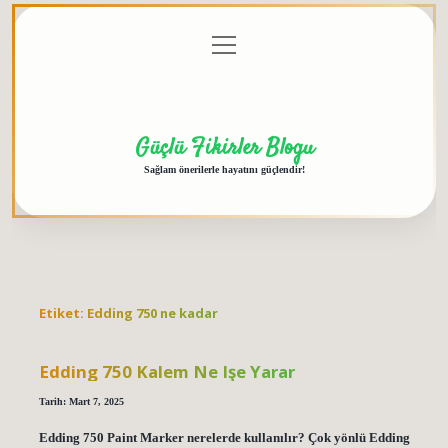
menüyü
Anasayfa
Gizlilik
Yasal
Hakkımızda
aç
Politikası
Uyarı
Güçlü Fikirler Blogu
Sağlam önerilerle hayatını güçlendir!
Etiket:
Edding 750 ne kadar
Edding 750 Kalem Ne Işe Yarar
Tarih: Mart 7, 2025
Edding 750 Paint Marker nerelerde kullanılır? Çok yönlü Edding