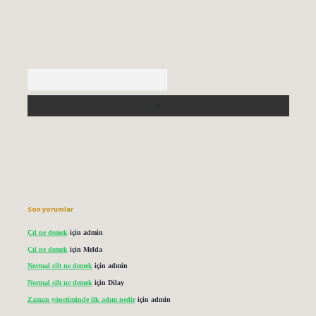
Arama
Son yorumlar
Çıl ne demek
için
admin
Çıl ne demek
için
Melda
Normal cilt ne demek
için
admin
Normal cilt ne demek
için
Dilay
Zaman yönetiminde ilk adım nedir
için
admin