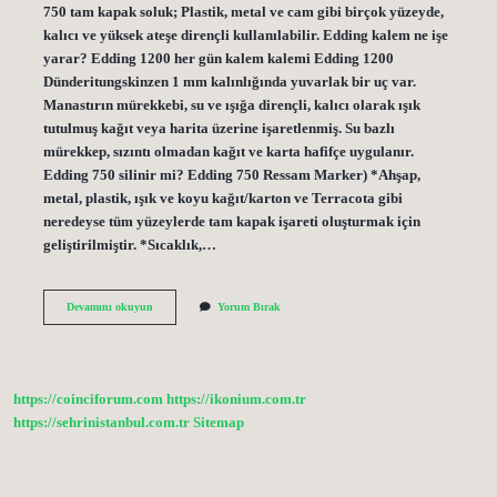
750 tam kapak soluk; Plastik, metal ve cam gibi birçok yüzeyde,
kalıcı ve yüksek ateşe dirençli kullanılabilir. Edding kalem ne işe
yarar? Edding 1200 her gün kalem kalemi Edding 1200
Dünderitungskinzen 1 mm kalınlığında yuvarlak bir uç var.
Manastırın mürekkebi, su ve ışığa dirençli, kalıcı olarak ışık
tutulmuş kağıt veya harita üzerine işaretlenmiş. Su bazlı
mürekkep, sızıntı olmadan kağıt ve karta hafifçe uygulanır.
Edding 750 silinir mi? Edding 750 Ressam Marker) *Ahşap,
metal, plastik, ışık ve koyu kağıt/karton ve Terracota gibi
neredeyse tüm yüzeylerde tam kapak işareti oluşturmak için
geliştirilmiştir. *Sıcaklık,…
Edding
Devamını okuyun
Yorum Bırak
750
Kalem
Ne
Işe
Yarar
https://coinciforum.com
https://ikonium.com.tr
https://sehrinistanbul.com.tr
Sitemap