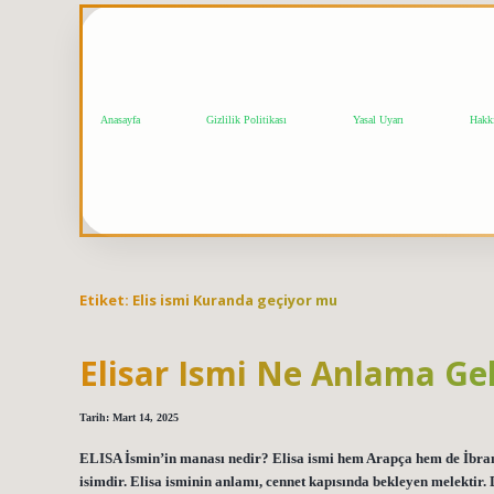
Anasayfa
Gizlilik Politikası
Yasal Uyarı
Hakk
Etiket:
Elis ismi Kuranda geçiyor mu
Elisar Ismi Ne Anlama Gel
Tarih: Mart 14, 2025
ELISA İsmin’in manası nedir? Elisa ismi hem Arapça hem de İbranice
isimdir. Elisa isminin anlamı, cennet kapısında bekleyen melekti