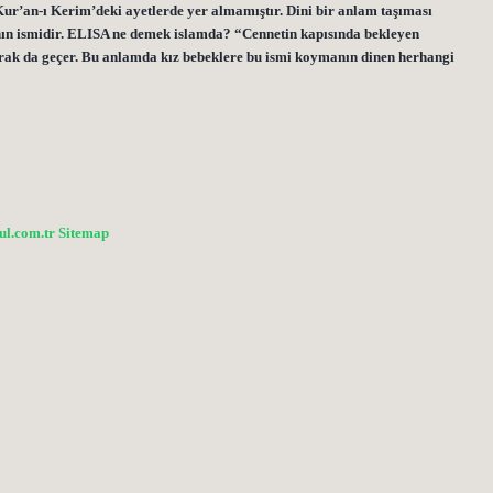
ur’an-ı Kerim’deki ayetlerde yer almamıştır. Dini bir anlam taşıması
ının ismidir. ELISA ne demek islamda? “Cennetin kapısında bekleyen
arak da geçer. Bu anlamda kız bebeklere bu ismi koymanın dinen herhangi
bul.com.tr
Sitemap