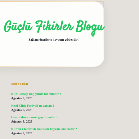
Güçlü Fikirler Blogu
Sağlam önerilerle hayatını güçlendir!
Sidebar
grandoperabet giriş
elexbett.net
tulipbetgiris.org
Son Yazılar
Kuzu kulağı kaç günde bir sulanır ?
Ağustos 8, 2026
Nemi Çilek Festivali ne zaman ?
Ağustos 8, 2026
Eşen habersiz senet geçerli midir ?
Ağustos 6, 2026
Kur’an-ı Kerim’de konuşan hayvan ismi nedir ?
Ağustos 6, 2026