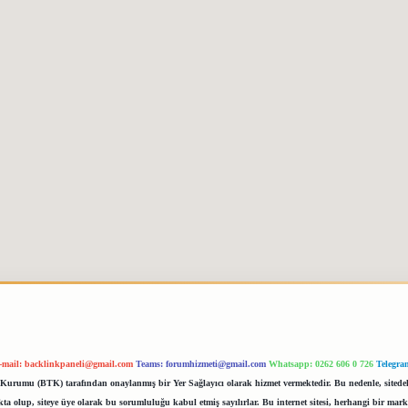
-mail:
backlinkpaneli@gmail.com
Teams:
forumhizmeti@gmail.com
Whatsapp: 0262 606 0 726
Telegra
im Kurumu (BTK) tarafından onaylanmış bir Yer Sağlayıcı olarak hizmet vermektedir. Bu nedenle, sited
 olup, siteye üye olarak bu sorumluluğu kabul etmiş sayılırlar. Bu internet sitesi, herhangi bir mark