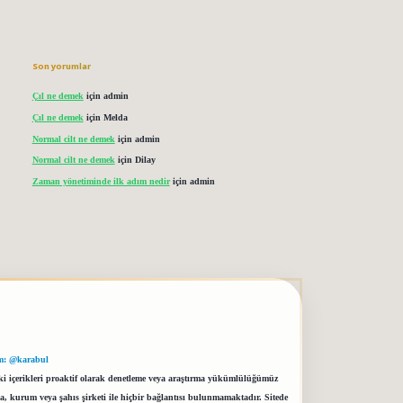
Son yorumlar
Çıl ne demek
için
admin
Çıl ne demek
için
Melda
Normal cilt ne demek
için
admin
Normal cilt ne demek
için
Dilay
Zaman yönetiminde ilk adım nedir
için
admin
m: @karabul
eki içerikleri proaktif olarak denetleme veya araştırma yükümlülüğümüz
a, kurum veya şahıs şirketi ile hiçbir bağlantısı bulunmamaktadır. Sitede