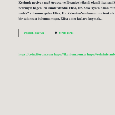
Kerimde geçiyor mu? Arapça ve İbranice kökenli olan Elisa ismi K
nedeniyle beğenilen isimlerdendir. Elisa, Hz. Zekeriya’nın hanım
melek” anlamına gelen Elisa, Hz. Zekeriya’nın hanımının ismi ol
bir sakıncası bulunmamıştır. Elisa adını kızlara koymak…
Elisar
Devamını okuyun
Yorum Bırak
Ismi
Ne
Anlama
Gelir
https://coinciforum.com
https://ikonium.com.tr
https://sehrinistan