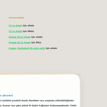
Son yorumlar
Çıl ne demek
için
admin
Çıl ne demek
için
Melda
Normal cilt ne demek
için
admin
Normal cilt ne demek
için
Dilay
Zaman yönetiminde ilk adım nedir
için
admin
m: @karabul
eki içerikleri proaktif olarak denetleme veya araştırma yükümlülüğümüz
a, kurum veya şahıs şirketi ile hiçbir bağlantısı bulunmamaktadır. Sitede