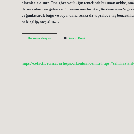
olarak ele alınır. Ona göre varlı- ğın temelinde bulunan arkhe, a
da sis anlamına gelen aer’i öne sürmüştür. Aer, Anaksimenes’e göre
yoğunlaşarak buğu ve suya, daha sonra da toprak ve taş benzeri k
hale gelip, ateş olur.…
Evrenin
Devamını okuyun
Yorum Bırak
Ana
Maddesi
Hava
Diyen
Filozof
https://coinciforum.com
https://ikonium.com.tr
https://sehrinistan
Kimdir