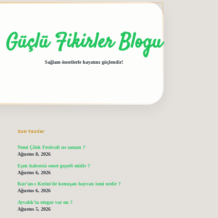
Güçlü Fikirler Blogu
Sağlam önerilerle hayatını güçlendir!
Sidebar
grandoperabet giriş
elexbett.net
tulipbetgiris.org
Son Yazılar
Nemi Çilek Festivali ne zaman ?
Ağustos 8, 2026
Eşen habersiz senet geçerli midir ?
Ağustos 6, 2026
Kur’an-ı Kerim’de konuşan hayvan ismi nedir ?
Ağustos 6, 2026
Ayvalık’ta otogar var mı ?
Ağustos 5, 2026