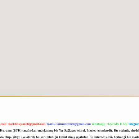
-mail:
backlinkpaneli@gmail.com
Teams:
forumhizmeti@gmail.com
Whatsapp: 0262 606 0 726
Telegra
im Kurumu (BTK) tarafından onaylanmış bir Yer Sağlayıcı olarak hizmet vermektedir. Bu nedenle, sited
 olup, siteye üye olarak bu sorumluluğu kabul etmiş sayılırlar. Bu internet sitesi, herhangi bir mark