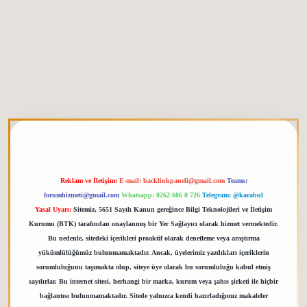
t giriş
elexbett.net
tulipbetgiris.org
Reklam ve İletişim:
E-mail:
backlinkpaneli@gmail.com
Teams:
forumhizmeti@gmail.com
Whatsapp: 0262 606 0 726
Telegram: @karabul
Yasal Uyarı:
Sitemiz, 5651 Sayılı Kanun gereğince Bilgi Teknolojileri ve İletişim
Kurumu (BTK) tarafından onaylanmış bir Yer Sağlayıcı olarak hizmet vermektedir.
Bu nedenle, sitedeki içerikleri proaktif olarak denetleme veya araştırma
yükümlülüğümüz bulunmamaktadır. Ancak, üyelerimiz yazdıkları içeriklerin
sorumluluğunu taşımakta olup, siteye üye olarak bu sorumluluğu kabul etmiş
sayılırlar. Bu internet sitesi, herhangi bir marka, kurum veya şahıs şirketi ile hiçbir
bağlantısı bulunmamaktadır. Sitede yalnızca kendi hazırladığımız makaleler