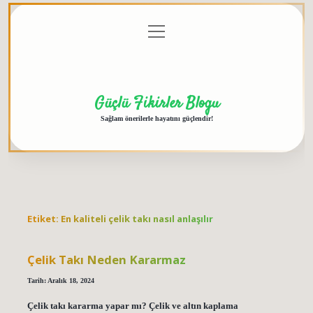
menüyü
Anasayfa
Gizlilik
Yasal
Hakkımızda
aç
Politikası
Uyarı
Güçlü Fikirler Blogu
Sağlam önerilerle hayatını güçlendir!
Etiket:
En kaliteli çelik takı nasıl anlaşılır
Çelik Takı Neden Kararmaz
Tarih: Aralık 18, 2024
Çelik takı kararma yapar mı? Çelik ve altın kaplama