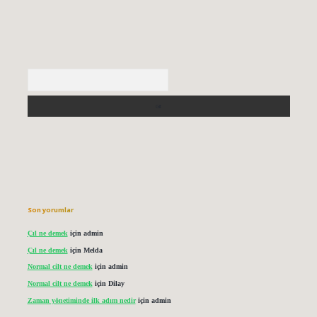
Arama
Son yorumlar
Çıl ne demek
için
admin
Çıl ne demek
için
Melda
Normal cilt ne demek
için
admin
Normal cilt ne demek
için
Dilay
Zaman yönetiminde ilk adım nedir
için
admin