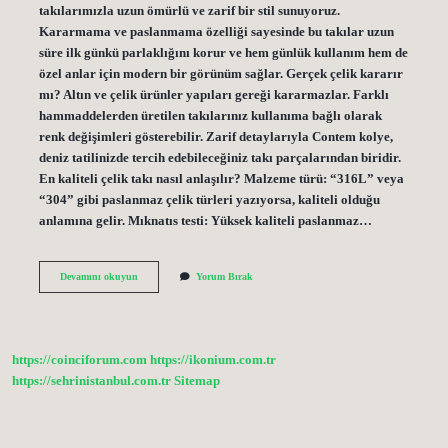
takılarımızla uzun ömürlü ve zarif bir stil sunuyoruz.
Kararmama ve paslanmama özelliği sayesinde bu takılar uzun
süre ilk günkü parlaklığını korur ve hem günlük kullanım hem de
özel anlar için modern bir görünüm sağlar. Gerçek çelik kararır
mı? Altın ve çelik ürünler yapıları gereği kararmazlar. Farklı
hammaddelerden üretilen takılarınız kullanıma bağlı olarak
renk değişimleri gösterebilir. Zarif detaylarıyla Contem kolye,
deniz tatilinizde tercih edebileceğiniz takı parçalarından biridir.
En kaliteli çelik takı nasıl anlaşılır? Malzeme türü: “316L” veya
“304” gibi paslanmaz çelik türleri yazıyorsa, kaliteli olduğu
anlamına gelir. Mıknatıs testi: Yüksek kaliteli paslanmaz…
Çelik
Devamını okuyun
Yorum Bırak
Takı
Neden
Kararmaz
https://coinciforum.com
https://ikonium.com.tr
https://sehrinistanbul.com.tr
Sitemap