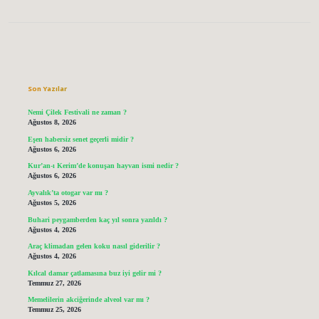
Sidebar
Son Yazılar
Nemi Çilek Festivali ne zaman ?
Ağustos 8, 2026
Eşen habersiz senet geçerli midir ?
Ağustos 6, 2026
Kur’an-ı Kerim’de konuşan hayvan ismi nedir ?
Ağustos 6, 2026
Ayvalık’ta otogar var mı ?
Ağustos 5, 2026
Buhari peygamberden kaç yıl sonra yazıldı ?
Ağustos 4, 2026
Araç klimadan gelen koku nasıl giderilir ?
Ağustos 4, 2026
Kılcal damar çatlamasına buz iyi gelir mi ?
Temmuz 27, 2026
Memelilerin akciğerinde alveol var mı ?
Temmuz 25, 2026