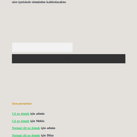
süre içerisinde sitemizden kaldırılacaktır.
Arama
Son yorumlar
Çıl ne demek
için
admin
Çıl ne demek
için
Melda
Normal cilt ne demek
için
admin
Normal cilt ne demek
için
Dilay