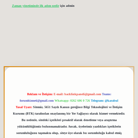
Zaman yönetiminde ilk adım nedir
için
admin
 giriş
elexbett.net
tulipbetgiris.org
Reklam ve İletişim:
E-mail:
backlinkpaneli@gmail.com
Teams:
forumhizmeti@gmail.com
Whatsapp: 0262 606 0 726
Telegram: @karabul
Yasal Uyarı:
Sitemiz, 5651 Sayılı Kanun gereğince Bilgi Teknolojileri ve İletişim
Kurumu (BTK) tarafından onaylanmış bir Yer Sağlayıcı olarak hizmet vermektedir.
Bu nedenle, sitedeki içerikleri proaktif olarak denetleme veya araştırma
yükümlülüğümüz bulunmamaktadır. Ancak, üyelerimiz yazdıkları içeriklerin
sorumluluğunu taşımakta olup, siteye üye olarak bu sorumluluğu kabul etmiş