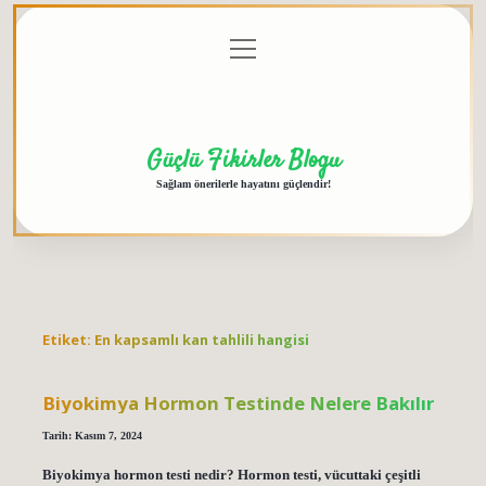
menüyü
Anasayfa
Gizlilik
Yasal
Hakkımızda
aç
Politikası
Uyarı
Güçlü Fikirler Blogu
Sağlam önerilerle hayatını güçlendir!
Etiket:
En kapsamlı kan tahlili hangisi
Biyokimya Hormon Testinde Nelere Bakılır
Tarih: Kasım 7, 2024
Biyokimya hormon testi nedir? Hormon testi, vücuttaki çeşitli