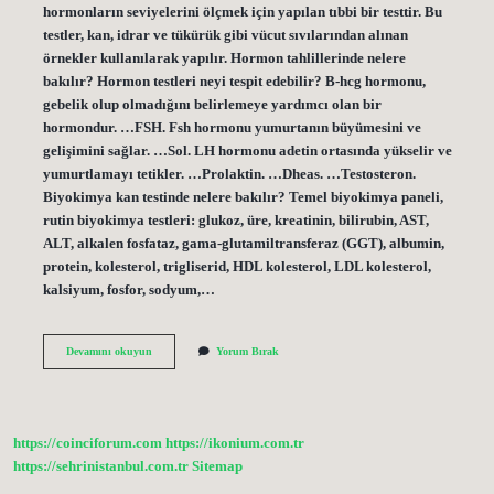
hormonların seviyelerini ölçmek için yapılan tıbbi bir testtir. Bu
testler, kan, idrar ve tükürük gibi vücut sıvılarından alınan
örnekler kullanılarak yapılır. Hormon tahlillerinde nelere
bakılır? Hormon testleri neyi tespit edebilir? B-hcg hormonu,
gebelik olup olmadığını belirlemeye yardımcı olan bir
hormondur. …FSH. Fsh hormonu yumurtanın büyümesini ve
gelişimini sağlar. …Sol. LH hormonu adetin ortasında yükselir ve
yumurtlamayı tetikler. …Prolaktin. …Dheas. …Testosteron.
Biyokimya kan testinde nelere bakılır? Temel biyokimya paneli,
rutin biyokimya testleri: glukoz, üre, kreatinin, bilirubin, AST,
ALT, alkalen fosfataz, gama-glutamiltransferaz (GGT), albumin,
protein, kolesterol, trigliserid, HDL kolesterol, LDL kolesterol,
kalsiyum, fosfor, sodyum,…
Biyokimya
Devamını okuyun
Yorum Bırak
Hormon
Testinde
Nelere
Bakılır
https://coinciforum.com
https://ikonium.com.tr
https://sehrinistanbul.com.tr
Sitemap