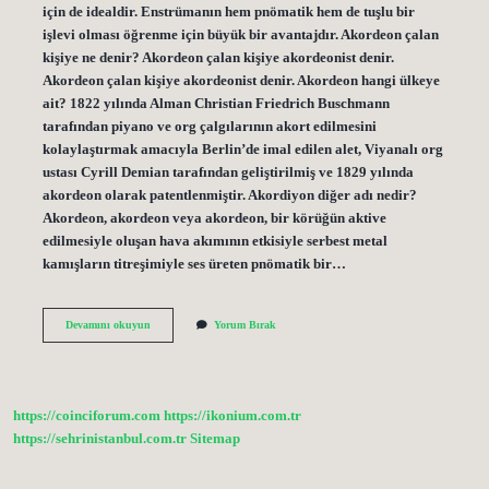
için de idealdir. Enstrümanın hem pnömatik hem de tuşlu bir
işlevi olması öğrenme için büyük bir avantajdır. Akordeon çalan
kişiye ne denir? Akordeon çalan kişiye akordeonist denir.
Akordeon çalan kişiye akordeonist denir. Akordeon hangi ülkeye
ait? 1822 yılında Alman Christian Friedrich Buschmann
tarafından piyano ve org çalgılarının akort edilmesini
kolaylaştırmak amacıyla Berlin’de imal edilen alet, Viyanalı org
ustası Cyrill Demian tarafından geliştirilmiş ve 1829 yılında
akordeon olarak patentlenmiştir. Akordiyon diğer adı nedir?
Akordeon, akordeon veya akordeon, bir körüğün aktive
edilmesiyle oluşan hava akımının etkisiyle serbest metal
kamışların titreşimiyle ses üreten pnömatik bir…
Akordeon
Devamını okuyun
Yorum Bırak
Kaç
Tuşlu
https://coinciforum.com
https://ikonium.com.tr
https://sehrinistanbul.com.tr
Sitemap