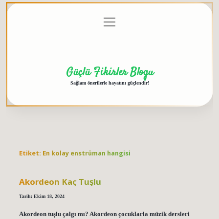
menüyü
Anasayfa
Gizlilik
Yasal
Hakkımızda
aç
Politikası
Uyarı
Güçlü Fikirler Blogu
Sağlam önerilerle hayatını güçlendir!
Etiket:
En kolay enstrüman hangisi
Akordeon Kaç Tuşlu
Tarih: Ekim 18, 2024
Akordeon tuşlu çalgı mı? Akordeon çocuklarla müzik dersleri