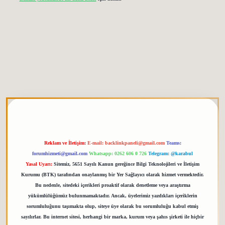
 giriş
elexbett.net
tulipbetgiris.org
Reklam ve İletişim:
E-mail:
backlinkpaneli@gmail.com
Teams:
forumhizmeti@gmail.com
Whatsapp: 0262 606 0 726
Telegram: @karabul
Yasal Uyarı:
Sitemiz, 5651 Sayılı Kanun gereğince Bilgi Teknolojileri ve İletişim
Kurumu (BTK) tarafından onaylanmış bir Yer Sağlayıcı olarak hizmet vermektedir.
Bu nedenle, sitedeki içerikleri proaktif olarak denetleme veya araştırma
yükümlülüğümüz bulunmamaktadır. Ancak, üyelerimiz yazdıkları içeriklerin
sorumluluğunu taşımakta olup, siteye üye olarak bu sorumluluğu kabul etmiş
sayılırlar. Bu internet sitesi, herhangi bir marka, kurum veya şahıs şirketi ile hiçbir