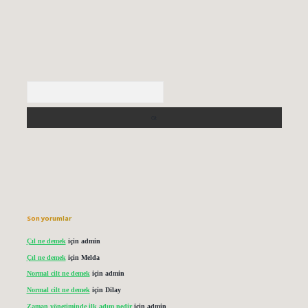
Arama
Son yorumlar
Çıl ne demek
için
admin
Çıl ne demek
için
Melda
Normal cilt ne demek
için
admin
Normal cilt ne demek
için
Dilay
Zaman yönetiminde ilk adım nedir
için
admin