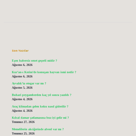
Sidebar
Son Yazılar
Eşen habersiz senet geçerli midir ?
Ağustos 6, 2026
Kur’an-ı Kerim’de konuşan hayvan ismi nedir ?
Ağustos 6, 2026
Ayvalık’ta otogar var mı ?
Ağustos 5, 2026
Buhari peygamberden kaç yıl sonra yazıldı ?
Ağustos 4, 2026
Araç klimadan gelen koku nasıl giderilir ?
Ağustos 4, 2026
Kılcal damar çatlamasına buz iyi gelir mi ?
Temmuz 27, 2026
Memelilerin akciğerinde alveol var mı ?
Temmuz 25, 2026