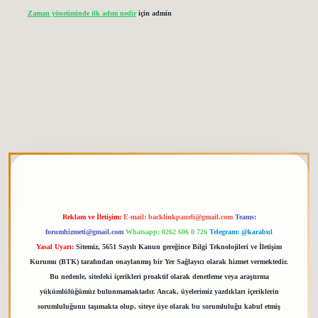
Zaman yönetiminde ilk adım nedir
için
admin
etgiris.org
Reklam ve İletişim:
E-mail:
backlinkpaneli@gmail.com
Teams:
forumhizmeti@gmail.com
Whatsapp: 0262 606 0 726
Telegram: @karabul
Yasal Uyarı:
Sitemiz, 5651 Sayılı Kanun gereğince Bilgi Teknolojileri ve İletişim
Kurumu (BTK) tarafından onaylanmış bir Yer Sağlayıcı olarak hizmet vermektedir.
Bu nedenle, sitedeki içerikleri proaktif olarak denetleme veya araştırma
yükümlülüğümüz bulunmamaktadır. Ancak, üyelerimiz yazdıkları içeriklerin
sorumluluğunu taşımakta olup, siteye üye olarak bu sorumluluğu kabul etmiş