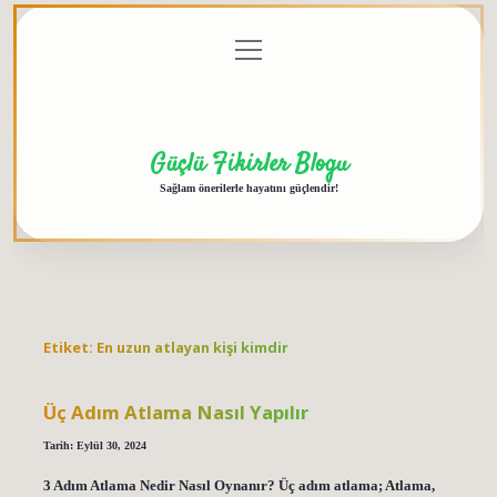
menüyü
Anasayfa
Gizlilik
Yasal
Hakkımızda
aç
Politikası
Uyarı
Güçlü Fikirler Blogu
Sağlam önerilerle hayatını güçlendir!
Etiket:
En uzun atlayan kişi kimdir
Üç Adım Atlama Nasıl Yapılır
Tarih: Eylül 30, 2024
3 Adım Atlama Nedir Nasıl Oynanır? Üç adım atlama; Atlama,