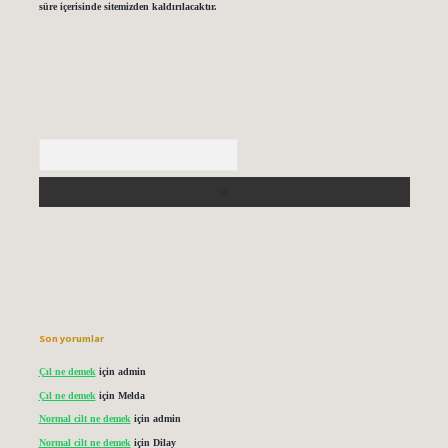
süre içerisinde sitemizden kaldırılacaktır.
Arama
Son yorumlar
Çıl ne demek
için
admin
Çıl ne demek
için
Melda
Normal cilt ne demek
için
admin
Normal cilt ne demek
için
Dilay