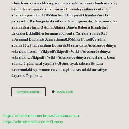
tekmeleme ve öncelik çizgisinin üzerinden atlama olmak üzere üç
bölümden oluşan ve amacı en uzak mesafeyi atlamak olan bir
atletizm sporudur. 1896’dan beri Olimpiyat Oyunları’nın bir
parçasıdır. Başlangıçta iki atlamadan oluşuyordu, daha sonra tek
atlamadan oluştu. 3 Adım Atlama Dünya Rekoru Kimdedir?
ErkeklerEtkinlikPerformansSporcu(lar)Sırıkla atlama6.25
mArmand DuplantisUzun atlama8.95Mike PowellÜç adım
atlama18.29 mJonathan Edwards38 satır dahaAtletizmde dünya
rekorları listesi – VikipediVikipedi › Wiki › Atletizmde dünya
rekorları…Vikipedi › Wiki › Atletizmde dünya rekorları… Uzun
atlama ölçüm nasıl yapılır? Ölçüm, ayak tahtası ile kum
havuzundaki sporcunun en yakın pisti arasındaki mesafeye
dayanır. Ölçülen…
Üç
Devamını okuyun
Yorum Bırak
Adım
Atlama
Nasıl
Yapılır
https://coinciforum.com
https://ikonium.com.tr
https://sehrinistanbul.com.tr
Sitemap