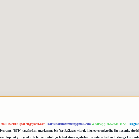
-mail:
backlinkpaneli@gmail.com
Teams:
forumhizmeti@gmail.com
Whatsapp: 0262 606 0 726
Telegra
im Kurumu (BTK) tarafından onaylanmış bir Yer Sağlayıcı olarak hizmet vermektedir. Bu nedenle, sited
 olup, siteye üye olarak bu sorumluluğu kabul etmiş sayılırlar. Bu internet sitesi, herhangi bir mark