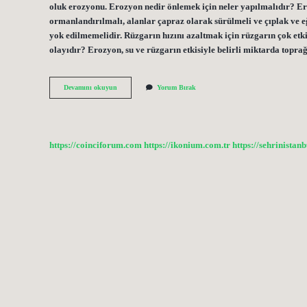
oluk erozyonu. Erozyon nedir önlemek için neler yapılmalıdır? Er
ormanlandırılmalı, alanlar çapraz olarak sürülmeli ve çıplak ve e
yok edilmemelidir. Rüzgarın hızını azaltmak için rüzgarın çok etki
olayıdır? Erozyon, su ve rüzgarın etkisiyle belirli miktarda topra
Erozyon
Devamını okuyun
Yorum Bırak
Nedir
Proje
Ödevi
https://coinciforum.com
https://ikonium.com.tr
https://sehrinistan