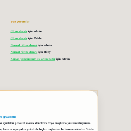
Son yorumlar
Çıl ne demek
için
admin
Çıl ne demek
için
Melda
Normal cilt ne demek
için
admin
Normal cilt ne demek
için
Dilay
Zaman yönetiminde ilk adım nedir
için
admin
m: @karabul
eki içerikleri proaktif olarak denetleme veya araştırma yükümlülüğümüz
a, kurum veya şahıs şirketi ile hiçbir bağlantısı bulunmamaktadır. Sitede