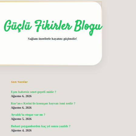
Güçlü Fikirler Blogu
Sağlam önerilerle hayatını güçlendir!
Sidebar
grandoperabet giriş
elexbett.net
tulipbetgiris.org
Son Yazılar
Eşen habersiz senet geçerli midir ?
Ağustos 6, 2026
Kur’an-ı Kerim’de konuşan hayvan ismi nedir ?
Ağustos 6, 2026
Ayvalık’ta otogar var mı ?
Ağustos 5, 2026
Buhari peygamberden kaç yıl sonra yazıldı ?
Ağustos 4, 2026