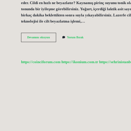
eder. Cildi en hızlı ne beyazlatır? Kaynamış pirinç suyunu tonik ola
tonunda bir iyileşme görebilirsiniz. Yoğurt, içerdiği laktik asit say
birkaç dakika beklettikten sonra suyla yıkayabilirsiniz. Lazerle cil
teknolojisi ile cilt beyazlatma işlemi,…
Cilt
Devamını okuyun
Yorum Bırak
Tonunu
Beyazlatmak
Mümkün
Mü
https://coinciforum.com
https://ikonium.com.tr
https://sehrinistan