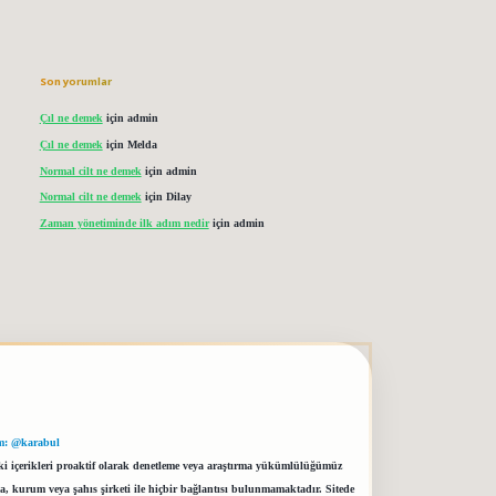
Son yorumlar
Çıl ne demek
için
admin
Çıl ne demek
için
Melda
Normal cilt ne demek
için
admin
Normal cilt ne demek
için
Dilay
Zaman yönetiminde ilk adım nedir
için
admin
m: @karabul
eki içerikleri proaktif olarak denetleme veya araştırma yükümlülüğümüz
a, kurum veya şahıs şirketi ile hiçbir bağlantısı bulunmamaktadır. Sitede