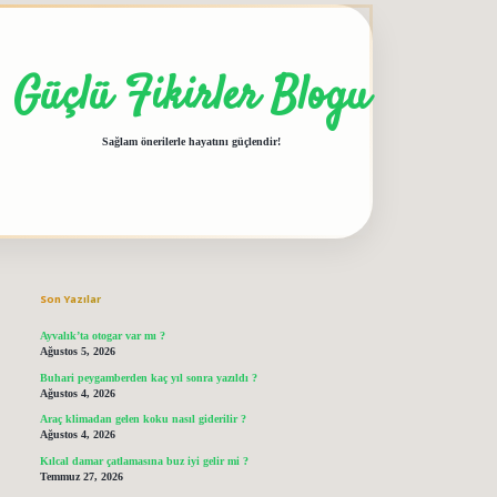
Güçlü Fikirler Blogu
Sağlam önerilerle hayatını güçlendir!
Sidebar
grandoperabet giriş
elexbett.net
tulipbet
Son Yazılar
Ayvalık’ta otogar var mı ?
Ağustos 5, 2026
Buhari peygamberden kaç yıl sonra yazıldı ?
Ağustos 4, 2026
Araç klimadan gelen koku nasıl giderilir ?
Ağustos 4, 2026
Kılcal damar çatlamasına buz iyi gelir mi ?
Temmuz 27, 2026