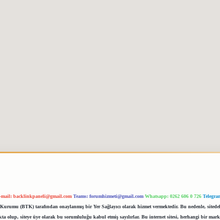
-mail:
backlinkpaneli@gmail.com
Teams:
forumhizmeti@gmail.com
Whatsapp: 0262 606 0 726
Telegra
im Kurumu (BTK) tarafından onaylanmış bir Yer Sağlayıcı olarak hizmet vermektedir. Bu nedenle, sited
 olup, siteye üye olarak bu sorumluluğu kabul etmiş sayılırlar. Bu internet sitesi, herhangi bir mark