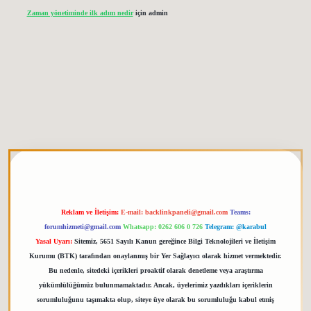
Zaman yönetiminde ilk adım nedir
için
admin
etgiris.org
Reklam ve İletişim:
E-mail:
backlinkpaneli@gmail.com
Teams:
forumhizmeti@gmail.com
Whatsapp: 0262 606 0 726
Telegram: @karabul
Yasal Uyarı:
Sitemiz, 5651 Sayılı Kanun gereğince Bilgi Teknolojileri ve İletişim
Kurumu (BTK) tarafından onaylanmış bir Yer Sağlayıcı olarak hizmet vermektedir.
Bu nedenle, sitedeki içerikleri proaktif olarak denetleme veya araştırma
yükümlülüğümüz bulunmamaktadır. Ancak, üyelerimiz yazdıkları içeriklerin
sorumluluğunu taşımakta olup, siteye üye olarak bu sorumluluğu kabul etmiş