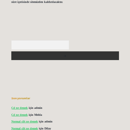
süre içerisinde sitemizden kaldırılacaktır.
Arama
Son yorumlar
Çıl ne demek
için
admin
Çıl ne demek
için
Melda
Normal cilt ne demek
için
admin
Normal cilt ne demek
için
Dilay