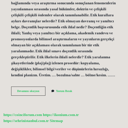
bağlamında veya araştırma sonucunda sonuçlanan fenomenlerin
yayınlanması sırasında yasal hükümler, doktrin ve çelişkili
çelişkili çelişkili önlemler olarak tanımlanabilir. Etik kurallara
aykırı davranışlar nelerdir? Etik olmayan davranış ve yanıltıcı
belge. Doçentlik başvurusunda etik ihlal nedir? Doçentliğin etik
ihlali; Yanlış veya yanıltıcı bir açıklama, akademik randevu ve
promosyonlarda bilimsel araştırmaların ve yayınların gerçekçi
olmayan bir açıklaması olarak tanımlanan bir tür etik
yaralanmadır. Etik ihlal sınavı doçentlik sırasında
gerçekleştirilir. Etik ilkelerin ihlali nelerdir? Etik yaralanma
şikayetlerinde (plaj/plaj) izlenen prosedür: kopyalama,
değişiklikler, bilimsel bilgi/veriler ve düşünürlerin hırsızlığı,
kendini planizm. Üretim. … bozulma/sahte … bölme/kesim. ……
Dilimleme
Devamını okuyun
Yorum Bırak
Etik
Ihlali
Nedir
https://coinciforum.com
https://ikonium.com.tr
https://sehrinistanbul.com.tr
Sitemap