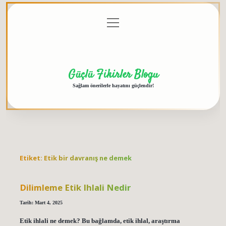
menüyü
Anasayfa
Gizlilik
Yasal
Hakkımızda
aç
Politikası
Uyarı
Güçlü Fikirler Blogu
Sağlam önerilerle hayatını güçlendir!
Etiket:
Etik bir davranış ne demek
Dilimleme Etik Ihlali Nedir
Tarih: Mart 4, 2025
Etik ihlali ne demek? Bu bağlamda, etik ihlal, araştırma