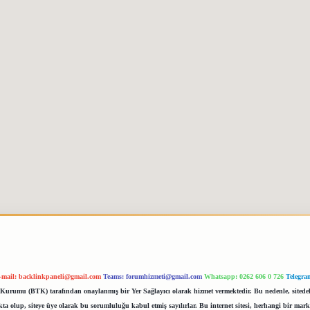
-mail:
backlinkpaneli@gmail.com
Teams:
forumhizmeti@gmail.com
Whatsapp: 0262 606 0 726
Telegra
im Kurumu (BTK) tarafından onaylanmış bir Yer Sağlayıcı olarak hizmet vermektedir. Bu nedenle, sited
 olup, siteye üye olarak bu sorumluluğu kabul etmiş sayılırlar. Bu internet sitesi, herhangi bir mark