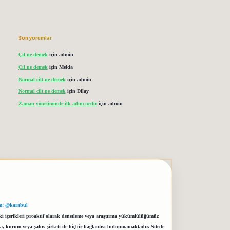
Son yorumlar
Çıl ne demek
için
admin
Çıl ne demek
için
Melda
Normal cilt ne demek
için
admin
Normal cilt ne demek
için
Dilay
Zaman yönetiminde ilk adım nedir
için
admin
m: @karabul
eki içerikleri proaktif olarak denetleme veya araştırma yükümlülüğümüz
a, kurum veya şahıs şirketi ile hiçbir bağlantısı bulunmamaktadır. Sitede