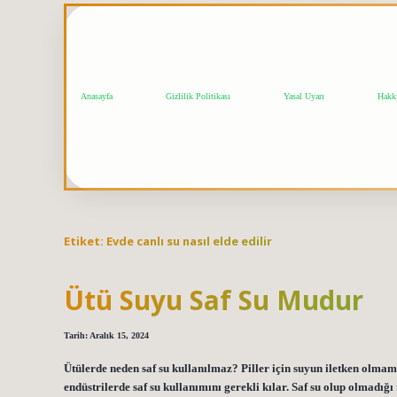
Anasayfa
Gizlilik Politikası
Yasal Uyarı
Hakk
Etiket:
Evde canlı su nasıl elde edilir
Ütü Suyu Saf Su Mudur
Tarih: Aralık 15, 2024
Ütülerde neden saf su kullanılmaz? Piller için suyun iletken olmama
endüstrilerde saf su kullanımını gerekli kılar. Saf su olup olmadı