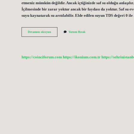
etmeniz mümkün değildir. Ancak içtiğinizde saf su olduğu anlaşılır.
İçilmesinde bir zarar yoktur ancak bir faydası da yoktur. Saf su evd
suyu kaynatarak su arıtılabilir. Elde edilen suyun TDS değeri 0 il
Ütü
Devamını okuyun
Yorum Bırak
Suyu
Saf
Su
Mudur
https://coinciforum.com
https://ikonium.com.tr
https://sehrinistan