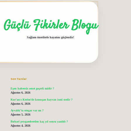
Güçlü Fikirler Blogu
Sağlam önerilerle hayatını güçlendir!
Sidebar
grandoperabet giriş
elexbett.net
tulipbetgiris.org
Son Yazılar
Eşen habersiz senet geçerli midir ?
Ağustos 6, 2026
Kur’an-ı Kerim’de konuşan hayvan ismi nedir ?
Ağustos 6, 2026
Ayvalık’ta otogar var mı ?
Ağustos 5, 2026
Buhari peygamberden kaç yıl sonra yazıldı ?
Ağustos 4, 2026