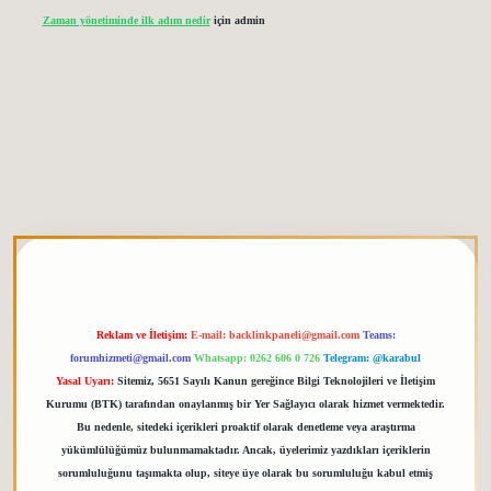
Zaman yönetiminde ilk adım nedir
için
admin
 giriş
elexbett.net
tulipbetgiris.org
Reklam ve İletişim:
E-mail:
backlinkpaneli@gmail.com
Teams:
forumhizmeti@gmail.com
Whatsapp: 0262 606 0 726
Telegram: @karabul
Yasal Uyarı:
Sitemiz, 5651 Sayılı Kanun gereğince Bilgi Teknolojileri ve İletişim
Kurumu (BTK) tarafından onaylanmış bir Yer Sağlayıcı olarak hizmet vermektedir.
Bu nedenle, sitedeki içerikleri proaktif olarak denetleme veya araştırma
yükümlülüğümüz bulunmamaktadır. Ancak, üyelerimiz yazdıkları içeriklerin
sorumluluğunu taşımakta olup, siteye üye olarak bu sorumluluğu kabul etmiş