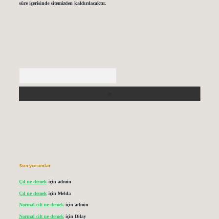
süre içerisinde sitemizden kaldırılacaktır.
Arama
Son yorumlar
Çıl ne demek
için
admin
Çıl ne demek
için
Melda
Normal cilt ne demek
için
admin
Normal cilt ne demek
için
Dilay