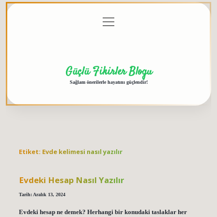
menüyü
Anasayfa
Gizlilik
Yasal
Hakkımızda
aç
Politikası
Uyarı
Güçlü Fikirler Blogu
Sağlam önerilerle hayatını güçlendir!
Etiket:
Evde kelimesi nasıl yazılır
Evdeki Hesap Nasıl Yazılır
Tarih: Aralık 13, 2024
Evdeki hesap ne demek? Herhangi bir konudaki taslaklar her