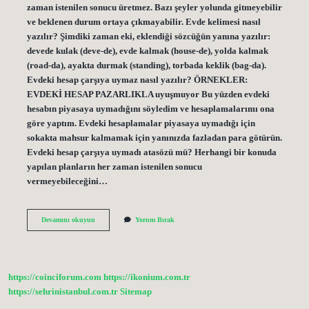
zaman istenilen sonucu üretmez. Bazı şeyler yolunda gitmeyebilir
ve beklenen durum ortaya çıkmayabilir. Evde kelimesi nasıl
yazılır? Şimdiki zaman eki, eklendiği sözcüğün yanına yazılır:
devede kulak (deve-de), evde kalmak (house-de), yolda kalmak
(road-da), ayakta durmak (standing), torbada keklik (bag-da).
Evdeki hesap çarşıya uymaz nasıl yazılır? ÖRNEKLER:
EVDEKİ HESAP PAZARLIKLA uyuşmuyor Bu yüzden evdeki
hesabın piyasaya uymadığını söyledim ve hesaplamalarımı ona
göre yaptım. Evdeki hesaplamalar piyasaya uymadığı için
sokakta mahsur kalmamak için yanınızda fazladan para götürün.
Evdeki hesap çarşıya uymadı atasözü mü? Herhangi bir konuda
yapılan planların her zaman istenilen sonucu
vermeyebileceğini…
Evdeki
Devamını okuyun
Yorum Bırak
Hesap
Nasıl
Yazılır
https://coinciforum.com
https://ikonium.com.tr
https://sehrinistanbul.com.tr
Sitemap