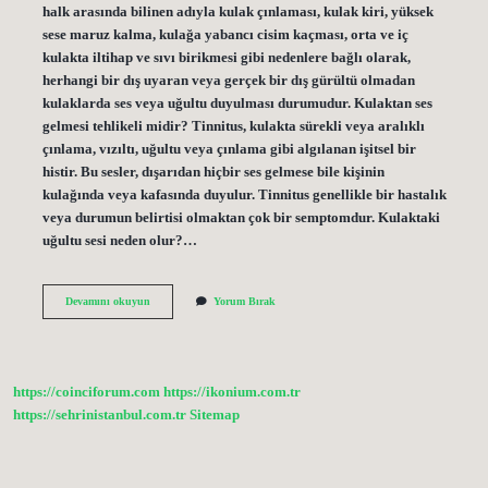
halk arasında bilinen adıyla kulak çınlaması, kulak kiri, yüksek
sese maruz kalma, kulağa yabancı cisim kaçması, orta ve iç
kulakta iltihap ve sıvı birikmesi gibi nedenlere bağlı olarak,
herhangi bir dış uyaran veya gerçek bir dış gürültü olmadan
kulaklarda ses veya uğultu duyulması durumudur. Kulaktan ses
gelmesi tehlikeli midir? Tinnitus, kulakta sürekli veya aralıklı
çınlama, vızıltı, uğultu veya çınlama gibi algılanan işitsel bir
histir. Bu sesler, dışarıdan hiçbir ses gelmese bile kişinin
kulağında veya kafasında duyulur. Tinnitus genellikle bir hastalık
veya durumun belirtisi olmaktan çok bir semptomdur. Kulaktaki
uğultu sesi neden olur?…
Kulaktan
Devamını okuyun
Yorum Bırak
Ses
Gelmesi
Neyin
Belirtisi
https://coinciforum.com
https://ikonium.com.tr
https://sehrinistanbul.com.tr
Sitemap