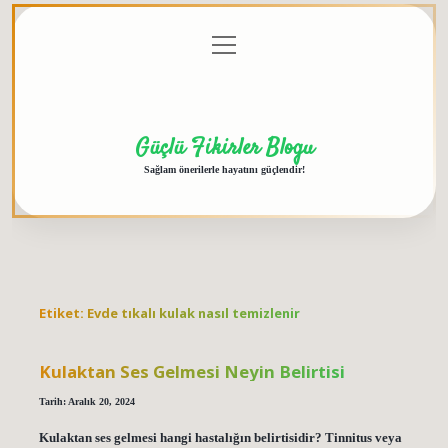
menüyü
Anasayfa
Gizlilik
Yasal
Hakkımızda
aç
Politikası
Uyarı
Güçlü Fikirler Blogu
Sağlam önerilerle hayatını güçlendir!
Etiket:
Evde tıkalı kulak nasıl temizlenir
Kulaktan Ses Gelmesi Neyin Belirtisi
Tarih: Aralık 20, 2024
Kulaktan ses gelmesi hangi hastalığın belirtisidir? Tinnitus veya