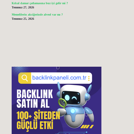
Kılcal damar çatlamasına buz iyi gelir mi ?
Temmuz 27, 2026
Memelilerin akciğerinde alveol var mı ?
Temmuz 25, 2026