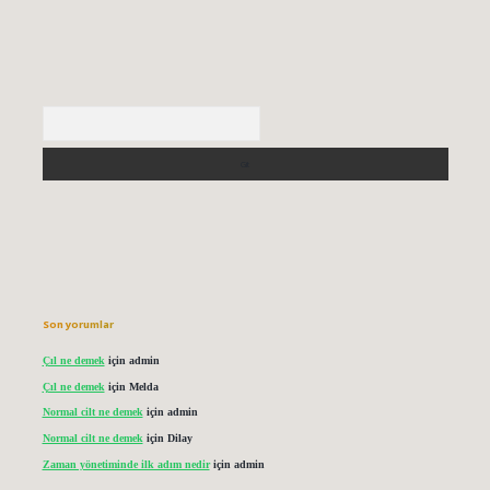
Arama
Son yorumlar
Çıl ne demek
için
admin
Çıl ne demek
için
Melda
Normal cilt ne demek
için
admin
Normal cilt ne demek
için
Dilay
Zaman yönetiminde ilk adım nedir
için
admin