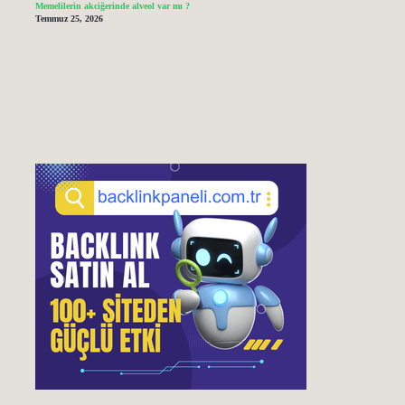
Memelilerin akciğerinde alveol var mı ?
Temmuz 25, 2026