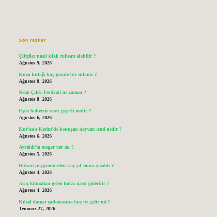
Sidebar
Son Yazılar
Çiftçiler nasıl silah ruhsatı alabilir ?
Ağustos 9, 2026
Kuzu kulağı kaç günde bir sulanır ?
Ağustos 8, 2026
Nemi Çilek Festivali ne zaman ?
Ağustos 8, 2026
Eşen habersiz senet geçerli midir ?
Ağustos 6, 2026
Kur’an-ı Kerim’de konuşan hayvan ismi nedir ?
Ağustos 6, 2026
Ayvalık’ta otogar var mı ?
Ağustos 5, 2026
Buhari peygamberden kaç yıl sonra yazıldı ?
Ağustos 4, 2026
Araç klimadan gelen koku nasıl giderilir ?
Ağustos 4, 2026
Kılcal damar çatlamasına buz iyi gelir mi ?
Temmuz 27, 2026