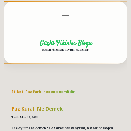
menüyü
Anasayfa
Gizlilik
Yasal
Hakkımızda
aç
Politikası
Uyarı
Güçlü Fikirler Blogu
Sağlam önerilerle hayatını güçlendir!
Etiket:
Faz farkı neden önemlidir
Faz Kuralı Ne Demek
Tarih: Mart 16, 2025
Faz ayrımı ne demek? Faz arasındaki ayrım, tek bir homojen