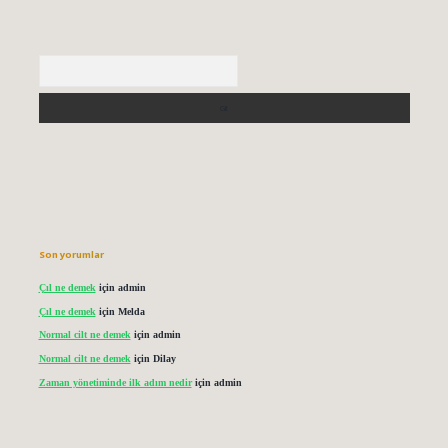
Arama
Son yorumlar
Çıl ne demek
için
admin
Çıl ne demek
için
Melda
Normal cilt ne demek
için
admin
Normal cilt ne demek
için
Dilay
Zaman yönetiminde ilk adım nedir
için
admin