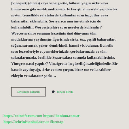
[vinɛɡʁɛt] (dinle)) veya vinaigrette, bitkisel yağın sirke veya
limon suyu gibi asidik malzemelerle karıştırılmasıyla yapılan bir
sostur. Genellikle salatalarda kullanılan sosa tuz, otlar veya
baharatlar eklenebilir. Sos ayrıca marine etmek için de
kullanılabilir. Worcestershire sosu nerelerde kullanılır?
Worcestershire sosunun lezzetinin ünü dünyanın tüm
mutfaklarına yayılmıştır. İçerisinde sirke, tuz, çeşitli baharatlar,
soğan, sarımsak, şeker, demirhindi, hamsi vb. bulunur. Bu nefis
sosu lezzetleriyle et yemeklerinizde, çorbalarınızda ve tüm
salatalarınızda, özellikle Sezar salata sosunda kullanabilirsiniz.
Vinegret nasıl yapılır? Vinaigrette’in güzelliği sadeliğindedir. Bir
kasede zeytinyağı, sirke ve tuzu çırpın, biraz tuz ve karabiber
ekleyin ve salatanız şarkı…
Vinegret
Devamını okuyun
Yorum Bırak
Sosu
Nerelerde
Kullanılır
https://coinciforum.com
https://ikonium.com.tr
https://sehrinistanbul.com.tr
Sitemap