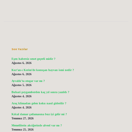
Sidebar
Son Yazılar
Eşen habersiz senet geçerli midir ?
Ağustos 6, 2026
Kur’an-ı Kerim’de konuşan hayvan ismi nedir ?
Ağustos 6, 2026
Ayvalık’ta otogar var mı ?
Ağustos 5, 2026
Buhari peygamberden kaç yıl sonra yazıldı ?
Ağustos 4, 2026
Araç klimadan gelen koku nasıl giderilir ?
Ağustos 4, 2026
Kılcal damar çatlamasına buz iyi gelir mi ?
Temmuz 27, 2026
Memelilerin akciğerinde alveol var mı ?
Temmuz 25, 2026