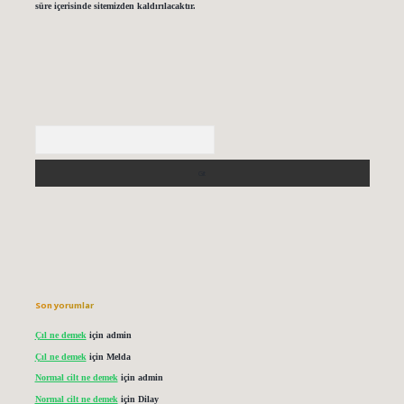
süre içerisinde sitemizden kaldırılacaktır.
Arama
Son yorumlar
Çıl ne demek
için
admin
Çıl ne demek
için
Melda
Normal cilt ne demek
için
admin
Normal cilt ne demek
için
Dilay