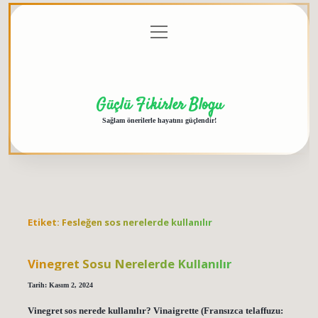
menüyü
Anasayfa
Gizlilik
Yasal
Hakkımızda
aç
Politikası
Uyarı
Güçlü Fikirler Blogu
Sağlam önerilerle hayatını güçlendir!
Etiket:
Fesleğen sos nerelerde kullanılır
Vinegret Sosu Nerelerde Kullanılır
Tarih: Kasım 2, 2024
Vinegret sos nerede kullanılır? Vinaigrette (Fransızca telaffuzu: