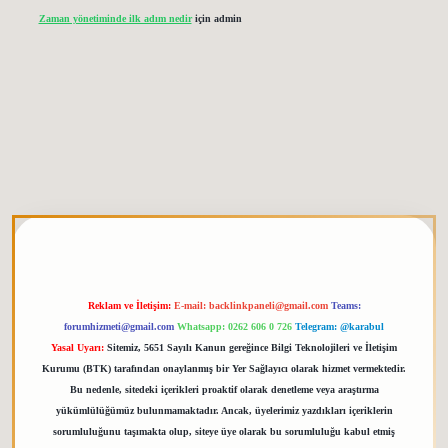
Zaman yönetiminde ilk adım nedir
için
admin
tgiris.org
Reklam ve İletişim:
E-mail:
backlinkpaneli@gmail.com
Teams:
forumhizmeti@gmail.com
Whatsapp: 0262 606 0 726
Telegram: @karabul
Yasal Uyarı:
Sitemiz, 5651 Sayılı Kanun gereğince Bilgi Teknolojileri ve İletişim
Kurumu (BTK) tarafından onaylanmış bir Yer Sağlayıcı olarak hizmet vermektedir.
Bu nedenle, sitedeki içerikleri proaktif olarak denetleme veya araştırma
yükümlülüğümüz bulunmamaktadır. Ancak, üyelerimiz yazdıkları içeriklerin
sorumluluğunu taşımakta olup, siteye üye olarak bu sorumluluğu kabul etmiş