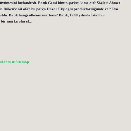
büyümesini hızlandırdı. Batık Gemi kimin şarkısı kime ait? Sözleri Ahmet
da Büken’e ait olan bu parça Hazar Ekşioğlu prodüktörlüğünde ve “Eva
oldu. Batik hangi ülkenin markası? Batik, 1980 yılında İstanbul
in bir marka olarak…
bul.com.tr
Sitemap