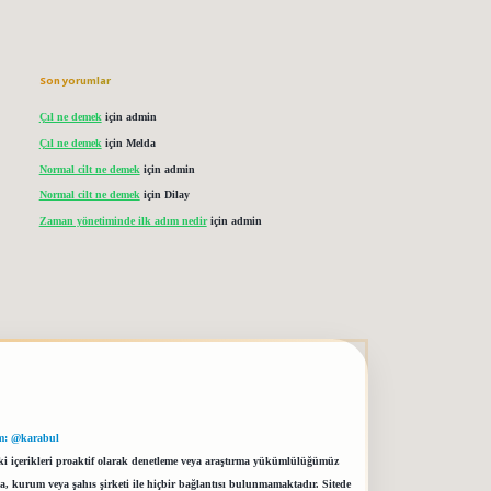
Son yorumlar
Çıl ne demek
için
admin
Çıl ne demek
için
Melda
Normal cilt ne demek
için
admin
Normal cilt ne demek
için
Dilay
Zaman yönetiminde ilk adım nedir
için
admin
m: @karabul
eki içerikleri proaktif olarak denetleme veya araştırma yükümlülüğümüz
a, kurum veya şahıs şirketi ile hiçbir bağlantısı bulunmamaktadır. Sitede