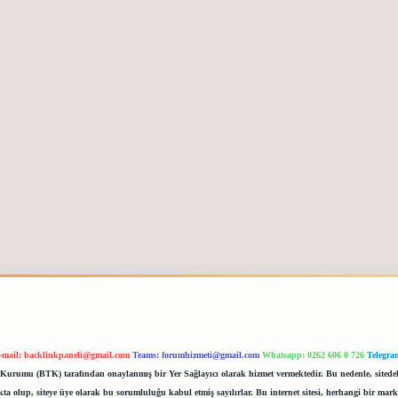
-mail:
backlinkpaneli@gmail.com
Teams:
forumhizmeti@gmail.com
Whatsapp: 0262 606 0 726
Telegra
im Kurumu (BTK) tarafından onaylanmış bir Yer Sağlayıcı olarak hizmet vermektedir. Bu nedenle, sited
 olup, siteye üye olarak bu sorumluluğu kabul etmiş sayılırlar. Bu internet sitesi, herhangi bir mark