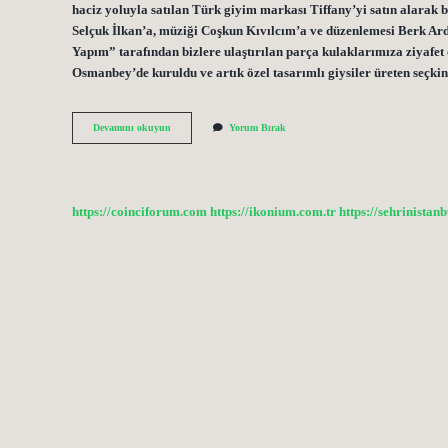
haciz yoluyla satılan Türk giyim markası Tiffany’yi satın alarak 
Selçuk İlkan’a, müziği Coşkun Kıvılcım’a ve düzenlemesi Berk Ar
Yapım” tarafından bizlere ulaştırılan parça kulaklarımıza ziyafet 
Osmanbey’de kuruldu ve artık özel tasarımlı giysiler üreten seçk
Batık
Devamını okuyun
Yorum Bırak
Kime
Ait
https://coinciforum.com
https://ikonium.com.tr
https://sehrinistan