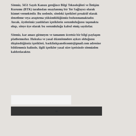
Sitemiz, 5651 Sayılı Kanun gereğince Bilgi Teknolojileri ve İletişim
Kurumu (BTK) tarafından onaylanmış bir Yer Sağlayıcı olarak
hizmet vermektedir. Bu nedenle, sitedeki içerikleri proaktif olarak
denetleme veya araştırma yükümlülüğümüz bulunmamaktadır.
Ancak, üyelerimiz yazdıkları içeriklerin sorumluluğunu taşımakta
olup, siteye üye olarak bu sorumluluğu kabul etmiş sayılırlar.
Sitemiz, kar amacı gütmeyen ve tamamen ücretsiz bir bilgi paylaşım
platformudur. Hukuka ve yasal düzenlemelere aykırı olduğunu
düşündüğünüz içerikleri,
backlinkpanelicomtr@gmail.com
adresine
bildirmeniz halinde, ilgili içerikler yasal süre içerisinde sitemizden
kaldırılacaktır.
Arama