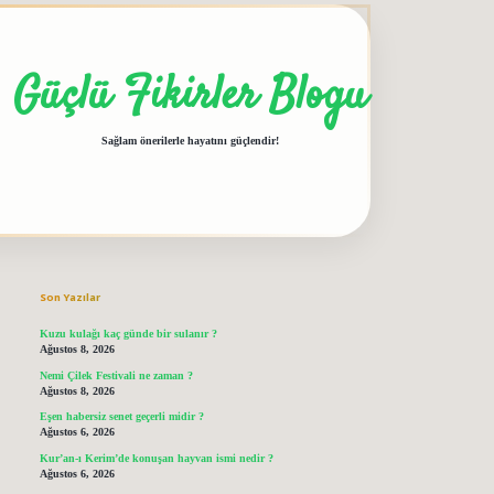
Güçlü Fikirler Blogu
Sağlam önerilerle hayatını güçlendir!
Sidebar
grandoperabet giriş
elexbett.net
tulipbetgiris.org
Son Yazılar
Kuzu kulağı kaç günde bir sulanır ?
Ağustos 8, 2026
Nemi Çilek Festivali ne zaman ?
Ağustos 8, 2026
Eşen habersiz senet geçerli midir ?
Ağustos 6, 2026
Kur’an-ı Kerim’de konuşan hayvan ismi nedir ?
Ağustos 6, 2026