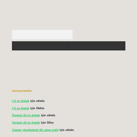
Arama
Son yorumlar
Çıl ne demek
için
admin
Çıl ne demek
için
Melda
Normal cilt ne demek
için
admin
Normal cilt ne demek
için
Dilay
Zaman yönetiminde ilk adım nedir
için
admin