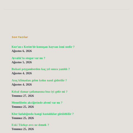
Sidebar
Son Yazılar
Kur’an-ı Kerim’de konuşan hayvan ismi nedir ?
Ağustos 6, 2026
Ayvalık’ta otogar var mı ?
Ağustos 5, 2026
Buhari peygamberden kaç yıl sonra yazıldı ?
Ağustos 4, 2026
Araç klimadan gelen koku nasıl giderilir ?
Ağustos 4, 2026
Kılcal damar çatlamasına buz iyi gelir mi ?
Temmuz 27, 2026
Memelilerin akciğerinde alveol var mı ?
Temmuz 25, 2026
Klor fazlalığında hangi hastalıklar görülebilir ?
Temmuz 25, 2026
Eski Türkçe avcı ne demek ?
Temmuz 25, 2026