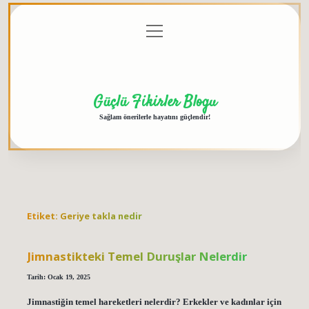
menüyü
Anasayfa
Gizlilik
Yasal
Hakkımızda
aç
Politikası
Uyarı
Güçlü Fikirler Blogu
Sağlam önerilerle hayatını güçlendir!
Etiket:
Geriye takla nedir
Jimnastikteki Temel Duruşlar Nelerdir
Tarih: Ocak 19, 2025
Jimnastiğin temel hareketleri nelerdir? Erkekler ve kadınlar için