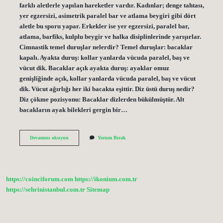
farklı aletlerle yapılan hareketler vardır. Kadınlar; denge tahtası,
yer egzersizi, asimetrik paralel bar ve atlama beygiri gibi dört
aletle bu sporu yapar. Erkekler ise yer egzersizi, paralel bar,
atlama, barfiks, kulplu beygir ve halka disiplinlerinde yarışırlar.
Cimnastik temel duruşlar nelerdir? Temel duruşlar: bacaklar
kapalı. Ayakta duruş: kollar yanlarda vücuda paralel, baş ve
vücut dik. Bacaklar açık ayakta duruş: ayaklar omuz
genişliğinde açık, kollar yanlarda vücuda paralel, baş ve vücut
dik. Vücut ağırlığı her iki bacakta eşittir. Diz üstü duruş nedir?
Diz çökme pozisyonu: Bacaklar dizlerden bükülmüştür. Alt
bacakların ayak bilekleri gergin bir…
Jimnastikteki
Devamını okuyun
Yorum Bırak
Temel
Duruşlar
Nelerdir
https://coinciforum.com
https://ikonium.com.tr
https://sehrinistanbul.com.tr
Sitemap