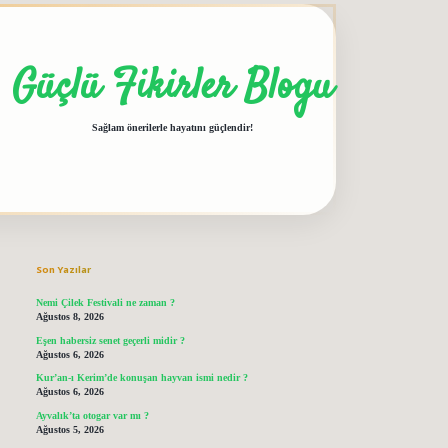
Güçlü Fikirler Blogu
Sağlam önerilerle hayatını güçlendir!
Sidebar
grandoperabet giriş
elexbett.net
tulipbetgiris.org
Son Yazılar
Nemi Çilek Festivali ne zaman ?
Ağustos 8, 2026
Eşen habersiz senet geçerli midir ?
Ağustos 6, 2026
Kur’an-ı Kerim’de konuşan hayvan ismi nedir ?
Ağustos 6, 2026
Ayvalık’ta otogar var mı ?
Ağustos 5, 2026