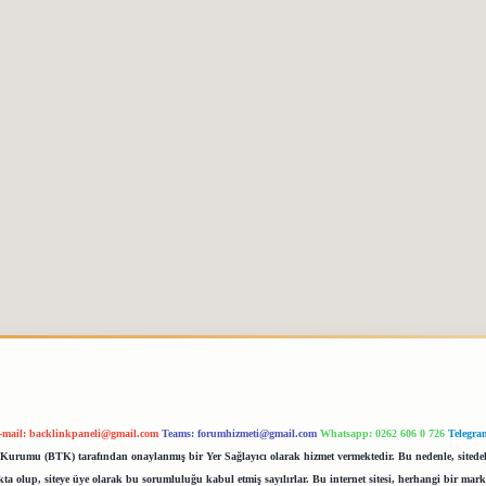
-mail:
backlinkpaneli@gmail.com
Teams:
forumhizmeti@gmail.com
Whatsapp: 0262 606 0 726
Telegra
im Kurumu (BTK) tarafından onaylanmış bir Yer Sağlayıcı olarak hizmet vermektedir. Bu nedenle, sited
 olup, siteye üye olarak bu sorumluluğu kabul etmiş sayılırlar. Bu internet sitesi, herhangi bir mark