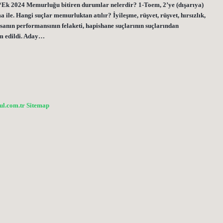
. “Ek 2024 Memurluğu bitiren durumlar nelerdir? 1-Toem, 2’ye (dışarıya)
ma ile. Hangi suçlar memurluktan atılır? İyileşme, rüşvet, rüşvet, hırsızlık,
 yasanın performansının felaketi, hapishane suçlarının suçlarından
sm edildi. Aday…
bul.com.tr
Sitemap