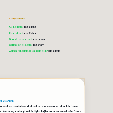
Son yorumlar
Çıl ne demek
için
admin
Çıl ne demek
için
Melda
Normal cilt ne demek
için
admin
Normal cilt ne demek
için
Dilay
Zaman yönetiminde ilk adım nedir
için
admin
m: @karabul
eki içerikleri proaktif olarak denetleme veya araştırma yükümlülüğümüz
a, kurum veya şahıs şirketi ile hiçbir bağlantısı bulunmamaktadır. Sitede