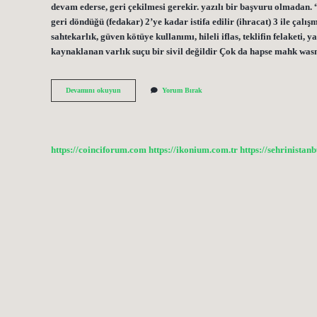
devam ederse, geri çekilmesi gerekir. yazılı bir başvuru olmadan
geri döndüğü (fedakar) 2’ye kadar istifa edilir (ihracat) 3 ile çalış
sahtekarlık, güven kötüye kullanımı, hileli iflas, teklifin felaketi,
kaynaklanan varlık suçu bir sivil değildir Çok da hapse mahk wa
Memur
Devamını okuyun
Yorum Bırak
Hangi
Durumlarda
Memurluktan
Atılır
https://coinciforum.com
https://ikonium.com.tr
https://sehrinistan