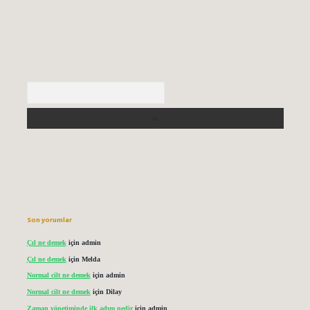
Arama
Son yorumlar
Çıl ne demek
için
admin
Çıl ne demek
için
Melda
Normal cilt ne demek
için
admin
Normal cilt ne demek
için
Dilay
Zaman yönetiminde ilk adım nedir
için
admin