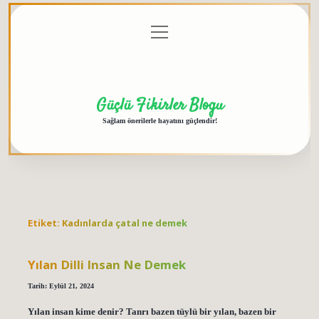
menüyü
Anasayfa
Gizlilik
Yasal
Hakkımızda
aç
Politikası
Uyarı
Güçlü Fikirler Blogu
Sağlam önerilerle hayatını güçlendir!
Etiket:
Kadınlarda çatal ne demek
Yılan Dilli Insan Ne Demek
Tarih: Eylül 21, 2024
Yılan insan kime denir? Tanrı bazen tüylü bir yılan, bazen bir