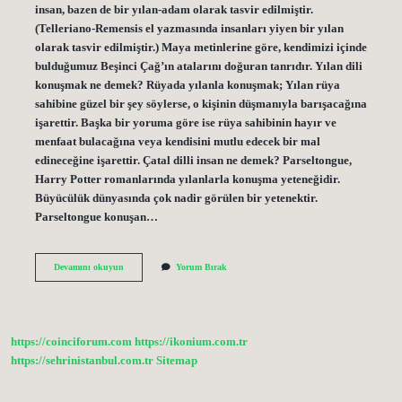
insan, bazen de bir yılan-adam olarak tasvir edilmiştir.
(Telleriano-Remensis el yazmasında insanları yiyen bir yılan
olarak tasvir edilmiştir.) Maya metinlerine göre, kendimizi içinde
bulduğumuz Beşinci Çağ’ın atalarını doğuran tanrıdır. Yılan dili
konuşmak ne demek? Rüyada yılanla konuşmak; Yılan rüya
sahibine güzel bir şey söylerse, o kişinin düşmanıyla barışacağına
işarettir. Başka bir yoruma göre ise rüya sahibinin hayır ve
menfaat bulacağına veya kendisini mutlu edecek bir mal
edineceğine işarettir. Çatal dilli insan ne demek? Parseltongue,
Harry Potter romanlarında yılanlarla konuşma yeteneğidir.
Büyücülük dünyasında çok nadir görülen bir yetenektir.
Parseltongue konuşan…
Yılan
Devamını okuyun
Yorum Bırak
Dilli
Insan
Ne
Demek
https://coinciforum.com
https://ikonium.com.tr
https://sehrinistanbul.com.tr
Sitemap