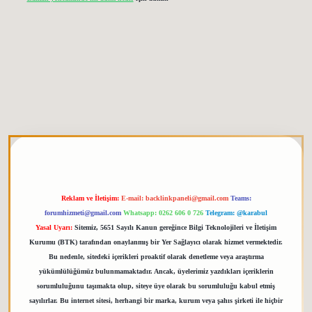
etgiris.org
Reklam ve İletişim:
E-mail:
backlinkpaneli@gmail.com
Teams:
forumhizmeti@gmail.com
Whatsapp: 0262 606 0 726
Telegram: @karabul
Yasal Uyarı:
Sitemiz, 5651 Sayılı Kanun gereğince Bilgi Teknolojileri ve İletişim
Kurumu (BTK) tarafından onaylanmış bir Yer Sağlayıcı olarak hizmet vermektedir.
Bu nedenle, sitedeki içerikleri proaktif olarak denetleme veya araştırma
yükümlülüğümüz bulunmamaktadır. Ancak, üyelerimiz yazdıkları içeriklerin
sorumluluğunu taşımakta olup, siteye üye olarak bu sorumluluğu kabul etmiş
sayılırlar. Bu internet sitesi, herhangi bir marka, kurum veya şahıs şirketi ile hiçbir