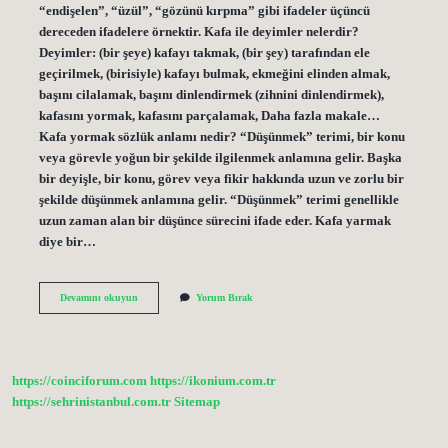
“endişelen”, “üzül”, “gözünü kırpma” gibi ifadeler üçüncü
dereceden ifadelere örnektir. Kafa ile deyimler nelerdir?
Deyimler: (bir şeye) kafayı takmak, (bir şey) tarafından ele
geçirilmek, (birisiyle) kafayı bulmak, ekmeğini elinden almak,
başını cilalamak, başını dinlendirmek (zihnini dinlendirmek),
kafasını yormak, kafasını parçalamak, Daha fazla makale…
Kafa yormak sözlük anlamı nedir? “Düşünmek” terimi, bir konu
veya görevle yoğun bir şekilde ilgilenmek anlamına gelir. Başka
bir deyişle, bir konu, görev veya fikir hakkında uzun ve zorlu bir
şekilde düşünmek anlamına gelir. “Düşünmek” terimi genellikle
uzun zaman alan bir düşünce sürecini ifade eder. Kafa yarmak
diye bir…
Kafa
Devamını okuyun
Yorum Bırak
Yormak
Hangi
Deyimdir
https://coinciforum.com
https://ikonium.com.tr
https://sehrinistanbul.com.tr
Sitemap