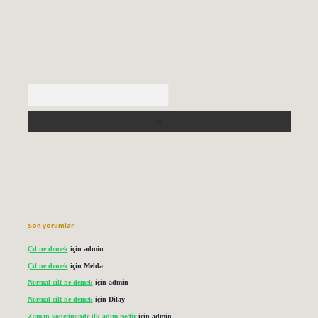
Arama
Son yorumlar
Çıl ne demek
için
admin
Çıl ne demek
için
Melda
Normal cilt ne demek
için
admin
Normal cilt ne demek
için
Dilay
Zaman yönetiminde ilk adım nedir
için
admin