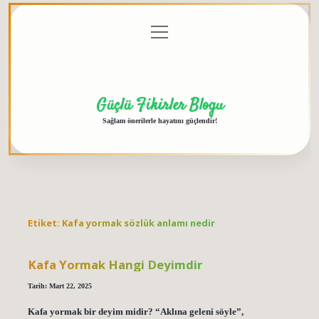
menüyü
Anasayfa
Gizlilik
Yasal
Hakkımızda
aç
Politikası
Uyarı
Güçlü Fikirler Blogu
Sağlam önerilerle hayatını güçlendir!
Etiket:
Kafa yormak sözlük anlamı nedir
Kafa Yormak Hangi Deyimdir
Tarih: Mart 22, 2025
Kafa yormak bir deyim midir? “Aklına geleni söyle”,