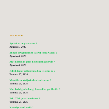
Sidebar
Son Yazılar
Ayvalık’ta otogar var mı ?
Ağustos 5, 2026
Buhari peygamberden kaç yıl sonra yazıldı ?
Ağustos 4, 2026
Araç klimadan gelen koku nasıl giderilir ?
Ağustos 4, 2026
Kılcal damar çatlamasına buz iyi gelir mi ?
Temmuz 27, 2026
Memelilerin akciğerinde alveol var mı ?
Temmuz 25, 2026
Klor fazlalığında hangi hastalıklar görülebilir ?
Temmuz 25, 2026
Eski Türkçe avcı ne demek ?
Temmuz 25, 2026
Kalemiye sınıfı nedir ?