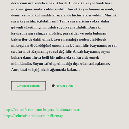
derecenin üzerindeki sıcaklıklarda 15 dakika kaynatmak bazı
mikroorganizmaları öldürecektir. Ancak kaynatmanın arsenik,
demir ve partikül maddeler üzerinde hiçbir etkisi yoktur. Musluk
suyu kaynatılıp içilebilir mi? Temiz suya erişim yoksa, daha
güvenli tüketim için musluk suyu kaynatılabilir. Ancak,
kaynatmanın yalnızca virüsler, parazitler ve suda bulunan
bakteriler de dahil olmak üzere hastalığa neden olabilecek
mikropları öldürdüğünü unutmamak önemlidir. Kaynamış su saf
su olur mu? Kaynamış su saf değildir. Ancak kaynamış suyun
buharı damıtılırsa belli bir miktarda saf su elde etmek
mümkündür. Suyun saf olup olmadığı dışarıdan anlaşılamaz.
Ancak saf su içtiğinizde ağzınızda kalan…
Musluk
Devamını okuyun
Yorum Bırak
Suyu
Kaynayınca
Temizlenir
Mi
https://coinciforum.com
https://ikonium.com.tr
https://sehrinistanbul.com.tr
Sitemap