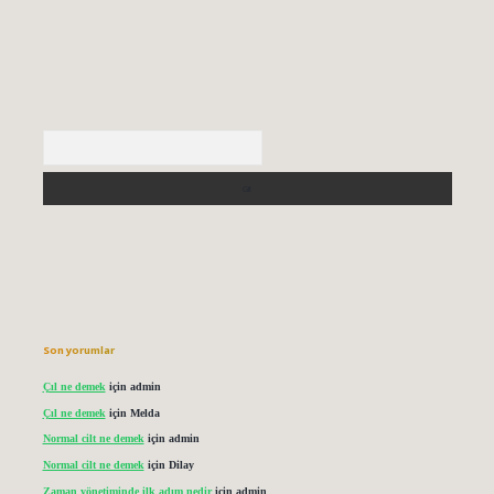
Arama
Son yorumlar
Çıl ne demek
için
admin
Çıl ne demek
için
Melda
Normal cilt ne demek
için
admin
Normal cilt ne demek
için
Dilay
Zaman yönetiminde ilk adım nedir
için
admin