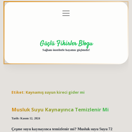
menüyü
Anasayfa
Gizlilik
Yasal
Hakkımızda
aç
Politikası
Uyarı
Güçlü Fikirler Blogu
Sağlam önerilerle hayatını güçlendir!
Etiket:
Kaynamış suyun kireci gider mi
Musluk Suyu Kaynayınca Temizlenir Mi
Tarih: Kasım 12, 2024
Çeşme suyu kaynayınca temizlenir mi? Musluk suyu Suyu 72