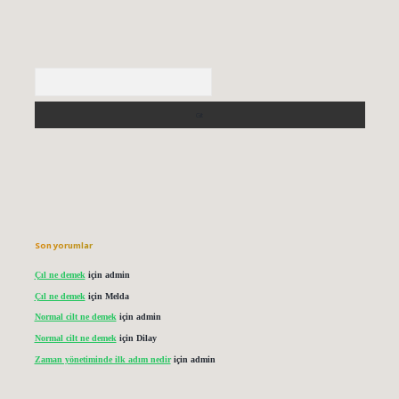
Arama
Son yorumlar
Çıl ne demek
için
admin
Çıl ne demek
için
Melda
Normal cilt ne demek
için
admin
Normal cilt ne demek
için
Dilay
Zaman yönetiminde ilk adım nedir
için
admin