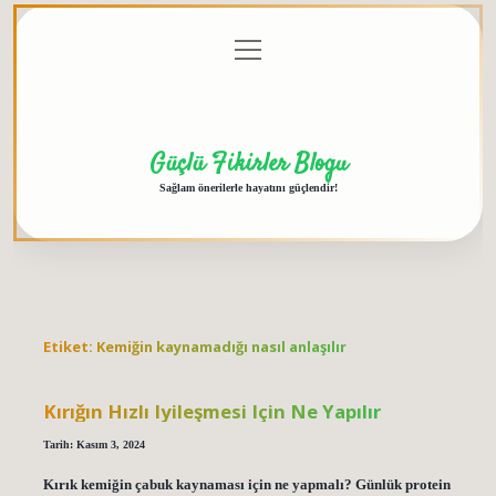
menüyü
Anasayfa
Gizlilik
Yasal
Hakkımızda
aç
Politikası
Uyarı
Güçlü Fikirler Blogu
Sağlam önerilerle hayatını güçlendir!
Etiket:
Kemiğin kaynamadığı nasıl anlaşılır
Kırığın Hızlı Iyileşmesi Için Ne Yapılır
Tarih: Kasım 3, 2024
Kırık kemiğin çabuk kaynaması için ne yapmalı? Günlük protein