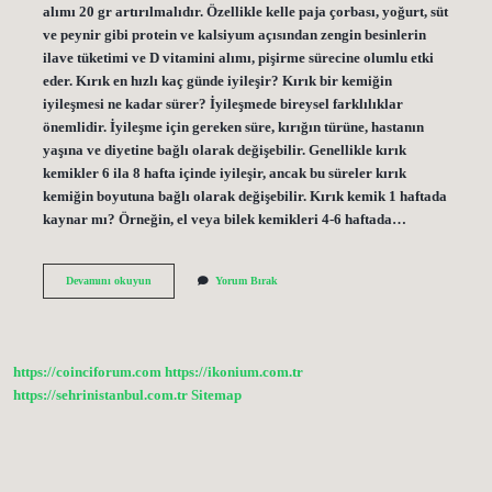
alımı 20 gr artırılmalıdır. Özellikle kelle paja çorbası, yoğurt, süt
ve peynir gibi protein ve kalsiyum açısından zengin besinlerin
ilave tüketimi ve D vitamini alımı, pişirme sürecine olumlu etki
eder. Kırık en hızlı kaç günde iyileşir? Kırık bir kemiğin
iyileşmesi ne kadar sürer? İyileşmede bireysel farklılıklar
önemlidir. İyileşme için gereken süre, kırığın türüne, hastanın
yaşına ve diyetine bağlı olarak değişebilir. Genellikle kırık
kemikler 6 ila 8 hafta içinde iyileşir, ancak bu süreler kırık
kemiğin boyutuna bağlı olarak değişebilir. Kırık kemik 1 haftada
kaynar mı? Örneğin, el veya bilek kemikleri 4-6 haftada…
Kırığın
Devamını okuyun
Yorum Bırak
Hızlı
Iyileşmesi
Için
Ne
Yapılır
https://coinciforum.com
https://ikonium.com.tr
https://sehrinistanbul.com.tr
Sitemap