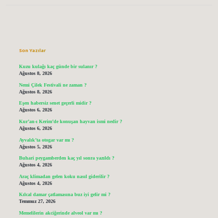
Sidebar
Son Yazılar
Kuzu kulağı kaç günde bir sulanır ?
Ağustos 8, 2026
Nemi Çilek Festivali ne zaman ?
Ağustos 8, 2026
Eşen habersiz senet geçerli midir ?
Ağustos 6, 2026
Kur’an-ı Kerim’de konuşan hayvan ismi nedir ?
Ağustos 6, 2026
Ayvalık’ta otogar var mı ?
Ağustos 5, 2026
Buhari peygamberden kaç yıl sonra yazıldı ?
Ağustos 4, 2026
Araç klimadan gelen koku nasıl giderilir ?
Ağustos 4, 2026
Kılcal damar çatlamasına buz iyi gelir mi ?
Temmuz 27, 2026
Memelilerin akciğerinde alveol var mı ?