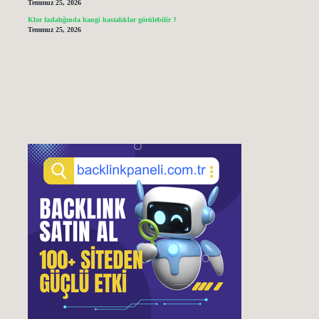
Temmuz 25, 2026
Klor fazlalığında hangi hastalıklar görülebilir ?
Temmuz 25, 2026