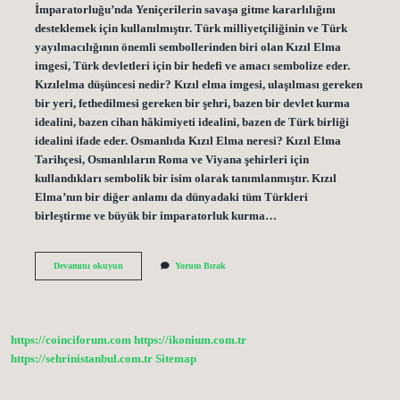
İmparatorluğu’nda Yeniçerilerin savaşa gitme kararlılığını
desteklemek için kullanılmıştır. Türk milliyetçiliğinin ve Türk
yayılmacılığının önemli sembollerinden biri olan Kızıl Elma
imgesi, Türk devletleri için bir hedefi ve amacı sembolize eder.
Kızılelma düşüncesi nedir? Kızıl elma imgesi, ulaşılması gereken
bir yeri, fethedilmesi gereken bir şehri, bazen bir devlet kurma
idealini, bazen cihan hâkimiyeti idealini, bazen de Türk birliği
idealini ifade eder. Osmanlıda Kızıl Elma neresi? Kızıl Elma
Tarihçesi, Osmanlıların Roma ve Viyana şehirleri için
kullandıkları sembolik bir isim olarak tanımlanmıştır. Kızıl
Elma’nın bir diğer anlamı da dünyadaki tüm Türkleri
birleştirme ve büyük bir imparatorluk kurma…
Siyasette
Devamını okuyun
Yorum Bırak
Kızıl
Ne
Demek
https://coinciforum.com
https://ikonium.com.tr
https://sehrinistanbul.com.tr
Sitemap