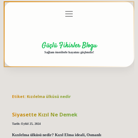
menüyü
Anasayfa
Gizlilik
Yasal
Hakkımızda
aç
Politikası
Uyarı
Güçlü Fikirler Blogu
Sağlam önerilerle hayatını güçlendir!
Etiket:
Kızılelma ülküsü nedir
Siyasette Kızıl Ne Demek
Tarih: Eylül 25, 2024
Kızılelma ülküsü nedir? Kızıl Elma ideali, Osmanlı