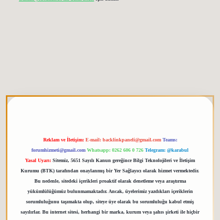
giris.org
Reklam ve İletişim:
E-mail:
backlinkpaneli@gmail.com
Teams:
forumhizmeti@gmail.com
Whatsapp: 0262 606 0 726
Telegram: @karabul
Yasal Uyarı:
Sitemiz, 5651 Sayılı Kanun gereğince Bilgi Teknolojileri ve İletişim
Kurumu (BTK) tarafından onaylanmış bir Yer Sağlayıcı olarak hizmet vermektedir.
Bu nedenle, sitedeki içerikleri proaktif olarak denetleme veya araştırma
yükümlülüğümüz bulunmamaktadır. Ancak, üyelerimiz yazdıkları içeriklerin
sorumluluğunu taşımakta olup, siteye üye olarak bu sorumluluğu kabul etmiş
sayılırlar. Bu internet sitesi, herhangi bir marka, kurum veya şahıs şirketi ile hiçbir