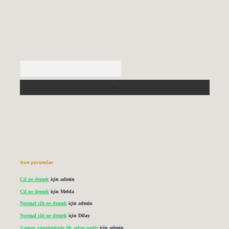
Arama
Son yorumlar
Çıl ne demek
için
admin
Çıl ne demek
için
Melda
Normal cilt ne demek
için
admin
Normal cilt ne demek
için
Dilay
Zaman yönetiminde ilk adım nedir
için
admin