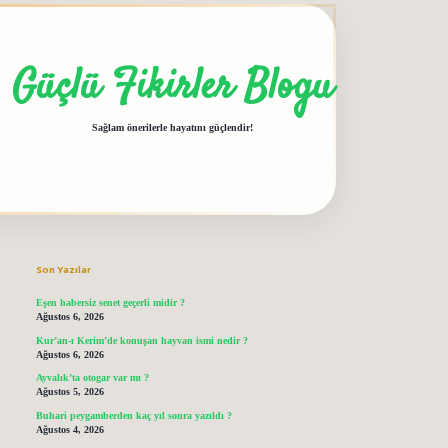
Güçlü Fikirler Blogu
Sağlam önerilerle hayatını güçlendir!
Sidebar
grandoperabet giriş
elexbett.net
tulipbe
Son Yazılar
Eşen habersiz senet geçerli midir ?
Ağustos 6, 2026
Kur’an-ı Kerim’de konuşan hayvan ismi nedir ?
Ağustos 6, 2026
Ayvalık’ta otogar var mı ?
Ağustos 5, 2026
Buhari peygamberden kaç yıl sonra yazıldı ?
Ağustos 4, 2026