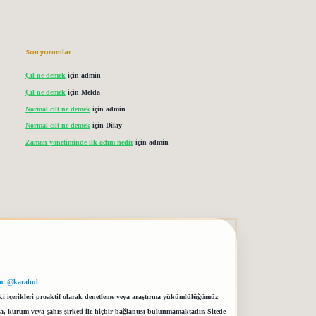
Son yorumlar
Çıl ne demek
için
admin
Çıl ne demek
için
Melda
Normal cilt ne demek
için
admin
Normal cilt ne demek
için
Dilay
Zaman yönetiminde ilk adım nedir
için
admin
m: @karabul
eki içerikleri proaktif olarak denetleme veya araştırma yükümlülüğümüz
a, kurum veya şahıs şirketi ile hiçbir bağlantısı bulunmamaktadır. Sitede