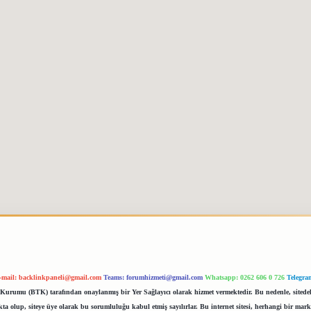
-mail:
backlinkpaneli@gmail.com
Teams:
forumhizmeti@gmail.com
Whatsapp: 0262 606 0 726
Telegra
im Kurumu (BTK) tarafından onaylanmış bir Yer Sağlayıcı olarak hizmet vermektedir. Bu nedenle, sited
 olup, siteye üye olarak bu sorumluluğu kabul etmiş sayılırlar. Bu internet sitesi, herhangi bir mark