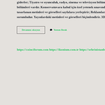
giderler; Tiyatro ve oyunculuk, radyo, sinema ve televizyon bölü
bölümleri vardır. Konservatuvara kabul için özel yetenek sınavınd
tasarlanan metinleri ve görselleri sayfalara yerleştirir; Reklamlar
sorumludur. Yayınlardaki metinleri ve görselleri biçimlendirir.
Dizgici
Devamını okuyun
Yorum Bırak
Olmak
Için
Hangi
Bölüm
Okunmalı
https://coinciforum.com
https://ikonium.com.tr
https://sehrinistan