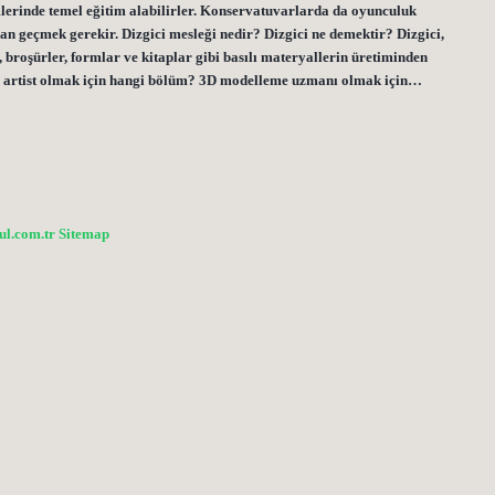
mlerinde temel eğitim alabilirler. Konservatuvarlarda da oyunculuk
an geçmek gerekir. Dizgici mesleği nedir? Dizgici ne demektir? Dizgici,
, broşürler, formlar ve kitaplar gibi basılı materyallerin üretiminden
 3D artist olmak için hangi bölüm? 3D modelleme uzmanı olmak için…
bul.com.tr
Sitemap