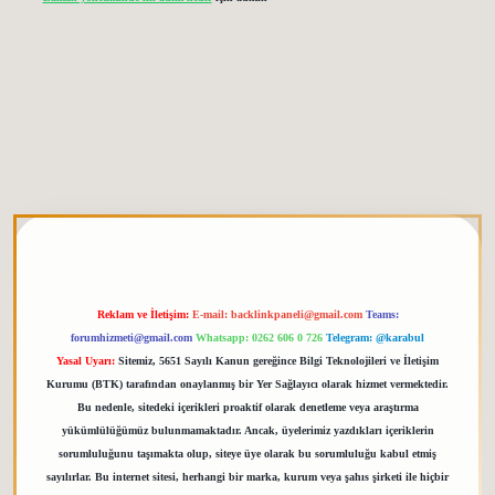
iris.org
Reklam ve İletişim:
E-mail:
backlinkpaneli@gmail.com
Teams:
forumhizmeti@gmail.com
Whatsapp: 0262 606 0 726
Telegram: @karabul
Yasal Uyarı:
Sitemiz, 5651 Sayılı Kanun gereğince Bilgi Teknolojileri ve İletişim
Kurumu (BTK) tarafından onaylanmış bir Yer Sağlayıcı olarak hizmet vermektedir.
Bu nedenle, sitedeki içerikleri proaktif olarak denetleme veya araştırma
yükümlülüğümüz bulunmamaktadır. Ancak, üyelerimiz yazdıkları içeriklerin
sorumluluğunu taşımakta olup, siteye üye olarak bu sorumluluğu kabul etmiş
sayılırlar. Bu internet sitesi, herhangi bir marka, kurum veya şahıs şirketi ile hiçbir