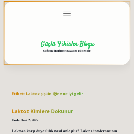
menüyü
Anasayfa
Gizlilik
Yasal
Hakkımızda
aç
Politikası
Uyarı
Güçlü Fikirler Blogu
Sağlam önerilerle hayatını güçlendir!
Etiket:
Laktoz şişkinliğine ne iyi gelir
Laktoz Kimlere Dokunur
Tarih: Ocak 2, 2025
Laktoza karşı duyarlılık nasıl anlaşılır? Laktoz intoleransının