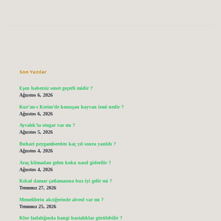
Sidebar
Son Yazılar
Eşen habersiz senet geçerli midir ?
Ağustos 6, 2026
Kur’an-ı Kerim’de konuşan hayvan ismi nedir ?
Ağustos 6, 2026
Ayvalık’ta otogar var mı ?
Ağustos 5, 2026
Buhari peygamberden kaç yıl sonra yazıldı ?
Ağustos 4, 2026
Araç klimadan gelen koku nasıl giderilir ?
Ağustos 4, 2026
Kılcal damar çatlamasına buz iyi gelir mi ?
Temmuz 27, 2026
Memelilerin akciğerinde alveol var mı ?
Temmuz 25, 2026
Klor fazlalığında hangi hastalıklar görülebilir ?