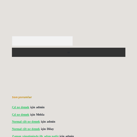
Arama
Son yorumlar
Çıl ne demek
için
admin
Çıl ne demek
için
Melda
Normal cilt ne demek
için
admin
Normal cilt ne demek
için
Dilay
Zaman yönetiminde ilk adım nedir
için
admin