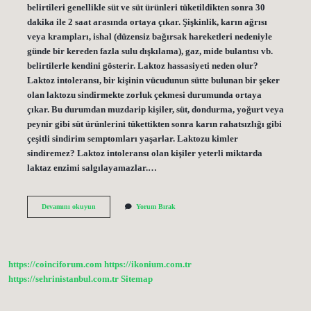
belirtileri genellikle süt ve süt ürünleri tüketildikten sonra 30
dakika ile 2 saat arasında ortaya çıkar. Şişkinlik, karın ağrısı
veya krampları, ishal (düzensiz bağırsak hareketleri nedeniyle
günde bir kereden fazla sulu dışkılama), gaz, mide bulantısı vb.
belirtilerle kendini gösterir. Laktoz hassasiyeti neden olur?
Laktoz intoleransı, bir kişinin vücudunun sütte bulunan bir şeker
olan laktozu sindirmekte zorluk çekmesi durumunda ortaya
çıkar. Bu durumdan muzdarip kişiler, süt, dondurma, yoğurt veya
peynir gibi süt ürünlerini tükettikten sonra karın rahatsızlığı gibi
çeşitli sindirim semptomları yaşarlar. Laktozu kimler
sindiremez? Laktoz intoleransı olan kişiler yeterli miktarda
laktaz enzimi salgılayamazlar.…
Laktoz
Devamını okuyun
Yorum Bırak
Kimlere
Dokunur
https://coinciforum.com
https://ikonium.com.tr
https://sehrinistanbul.com.tr
Sitemap