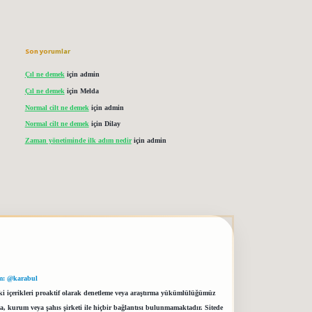
Son yorumlar
Çıl ne demek
için
admin
Çıl ne demek
için
Melda
Normal cilt ne demek
için
admin
Normal cilt ne demek
için
Dilay
Zaman yönetiminde ilk adım nedir
için
admin
m: @karabul
eki içerikleri proaktif olarak denetleme veya araştırma yükümlülüğümüz
a, kurum veya şahıs şirketi ile hiçbir bağlantısı bulunmamaktadır. Sitede