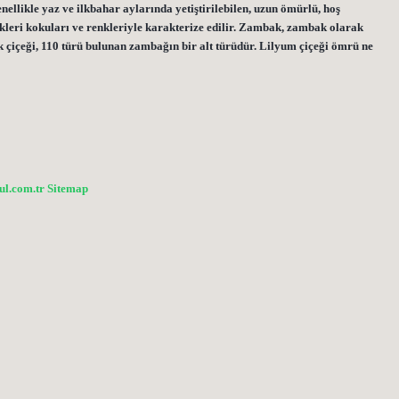
llikle yaz ve ilkbahar aylarında yetiştirilebilen, uzun ömürlü, hoş
leri kokuları ve renkleriyle karakterize edilir. Zambak, zambak olarak
ak çiçeği, 110 türü bulunan zambağın bir alt türüdür. Lilyum çiçeği ömrü ne
bul.com.tr
Sitemap