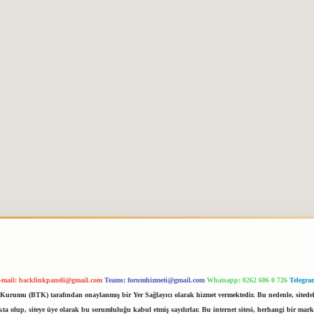
-mail:
backlinkpaneli@gmail.com
Teams:
forumhizmeti@gmail.com
Whatsapp: 0262 606 0 726
Telegra
im Kurumu (BTK) tarafından onaylanmış bir Yer Sağlayıcı olarak hizmet vermektedir. Bu nedenle, sited
 olup, siteye üye olarak bu sorumluluğu kabul etmiş sayılırlar. Bu internet sitesi, herhangi bir mark