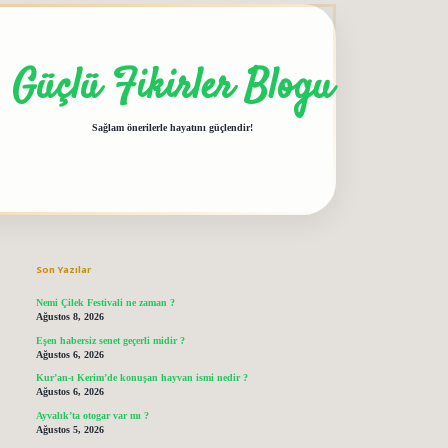
Güçlü Fikirler Blogu
Sağlam önerilerle hayatını güçlendir!
Sidebar
grandoperabet giriş
elexbett.net
tulipbet
Son Yazılar
Nemi Çilek Festivali ne zaman ?
Ağustos 8, 2026
Eşen habersiz senet geçerli midir ?
Ağustos 6, 2026
Kur’an-ı Kerim’de konuşan hayvan ismi nedir ?
Ağustos 6, 2026
Ayvalık’ta otogar var mı ?
Ağustos 5, 2026