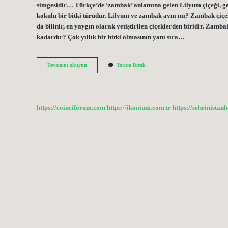
simgesidir… Türkçe’de ‘zambak’ anlamına gelen Lilyum çiçeği, gene
kokulu bir bitki türüdür. Lilyum ve zambak aynı mı? Zambak çiçek
da bilinir, en yaygın olarak yetiştirilen çiçeklerden biridir. Zamb
kadardır? Çok yıllık bir bitki olmasının yanı sıra…
Lilyum
Devamını okuyun
Yorum Bırak
Güzel
Kokar
Mı
https://coinciforum.com
https://ikonium.com.tr
https://sehrinistan