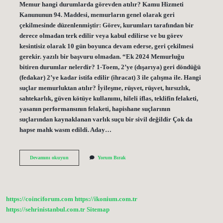
Memur hangi durumlarda görevden atılır? Kamu Hizmeti
Kanununun 94. Maddesi, memurların genel olarak geri
çekilmesinde düzenlenmiştir: Görev, kurumları tarafından bir
derece olmadan terk edilir veya kabul edilirse ve bu görev
kesintisiz olarak 10 gün boyunca devam ederse, geri çekilmesi
gerekir. yazılı bir başvuru olmadan. “Ek 2024 Memurluğu
bitiren durumlar nelerdir? 1-Toem, 2’ye (dışarıya) geri döndüğü
(fedakar) 2’ye kadar istifa edilir (ihracat) 3 ile çalışma ile. Hangi
suçlar memurluktan atılır? İyileşme, rüşvet, rüşvet, hırsızlık,
sahtekarlık, güven kötüye kullanımı, hileli iflas, teklifin felaketi,
yasanın performansının felaketi, hapishane suçlarının
suçlarından kaynaklanan varlık suçu bir sivil değildir Çok da
hapse mahk wasm edildi. Aday…
Memur
Devamını okuyun
Yorum Bırak
Hangi
Durumlarda
Memurluktan
Atılır
https://coinciforum.com
https://ikonium.com.tr
https://sehrinistanbul.com.tr
Sitemap