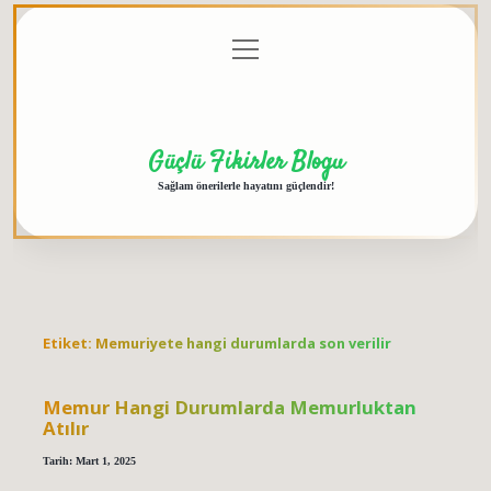
menüyü
Anasayfa
Gizlilik
Yasal
Hakkımızda
aç
Politikası
Uyarı
Güçlü Fikirler Blogu
Sağlam önerilerle hayatını güçlendir!
Etiket:
Memuriyete hangi durumlarda son verilir
Memur Hangi Durumlarda Memurluktan
Atılır
Tarih: Mart 1, 2025