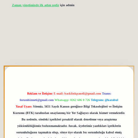
Zaman yönetiminde ilk adım nedir
için
admin
doperabet giriş
elexbett.net
tulipbetgiris.org
Reklam ve İletişim:
E-mail:
backlinkpaneli@gmail.com
Teams:
forumhizmeti@gmail.com
Whatsapp: 0262 606 0 726
Telegram: @karabul
Yasal Uyarı:
Sitemiz, 5651 Sayılı Kanun gereğince Bilgi Teknolojileri ve İletişim
Kurumu (BTK) tarafından onaylanmış bir Yer Sağlayıcı olarak hizmet vermektedir.
Bu nedenle, sitedeki içerikleri proaktif olarak denetleme veya araştırma
yükümlülüğümüz bulunmamaktadır. Ancak, üyelerimiz yazdıkları içeriklerin
sorumluluğunu taşımakta olup, siteye üye olarak bu sorumluluğu kabul etmiş