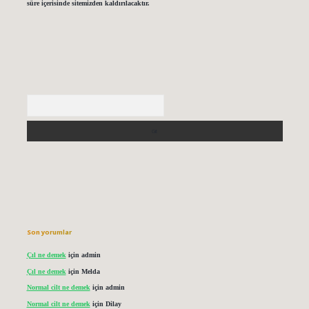
süre içerisinde sitemizden kaldırılacaktır.
Arama
Son yorumlar
Çıl ne demek
için
admin
Çıl ne demek
için
Melda
Normal cilt ne demek
için
admin
Normal cilt ne demek
için
Dilay